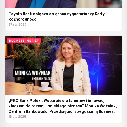
Toyota Bank dołącza do grona sygnatariuszy Karty
Różnorodności
27 sty 2025
BUSINESS IN BRIEF
„PKO Bank Polski: Wsparcie dla talentów i innowacji
kluczem do rozwoju polskiego biznesu” Monika Wożniak,
Centrum Bankowości Przedsiębiorstw gościnią Business
in Brief (wideo)
18 sty 2025