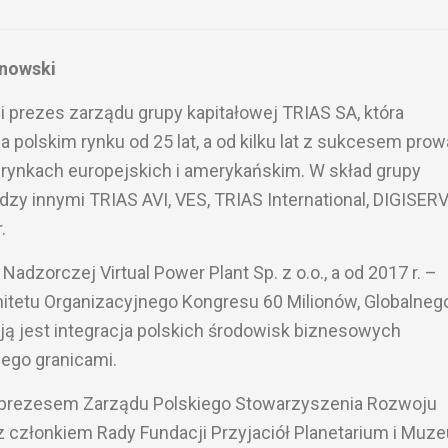
onowski
 prezes zarządu grupy kapitałowej TRIAS SA, która
a polskim rynku od 25 lat, a od kilku lat z sukcesem prow
 rynkach europejskich i amerykańskim. W skład grupy
y innymi TRIAS AVI, VES, TRIAS International, DIGISERV
.
dzorczej Virtual Power Plant Sp. z o.o., a od 2017 r. –
tetu Organizacyjnego Kongresu 60 Milionów, Globalneg
sją jest integracja polskich środowisk biznesowych
ego granicami.
ceprezesem Zarządu Polskiego Stowarzyszenia Rozwoju
raz członkiem Rady Fundacji Przyjaciół Planetarium i Muz