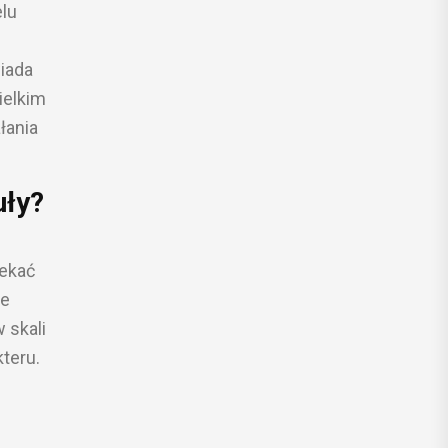
elu
iada
ielkim
łania
uły?
m
zekać
ze
 skali
teru.