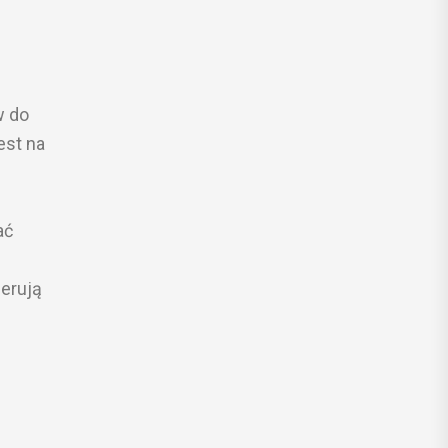
w do
est na
ać
erują