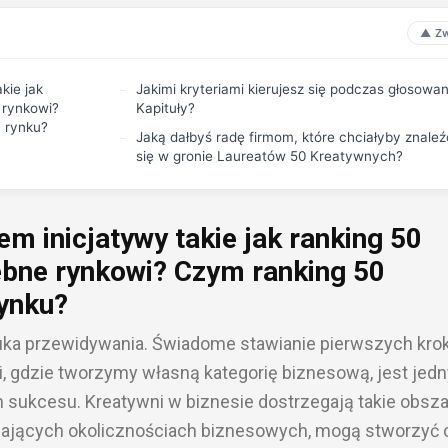
kie jak
Jakimi kryteriami kierujesz się podczas głosowan
 rynkowi?
Kapituły?
 rynku?
Jaką dałbyś radę firmom, które chciałyby znaleź
się w gronie Laureatów 50 Kreatywnych?
m inicjatywy takie jak ranking 50
ebne rynkowi? Czym ranking 50
rynku?
ztuka przewidywania. Świadome stawianie pierwszych kr
i, gdzie tworzymy własną kategorię biznesową, jest jed
ukcesu. Kreatywni w biznesie dostrzegają takie obszar
zyjających okolicznościach biznesowych, mogą stworzyć 