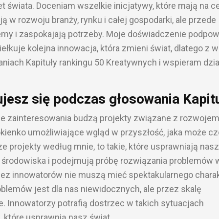
t świata. Doceniam wszelkie inicjatywy, które mają na c
 w rozwoju branży, rynku i całej gospodarki, ale przede
my i zaspokajają potrzeby. Moje doświadczenie podpow
ełkuje kolejna innowacja, która zmieni świat, dlatego z w
iach Kapituły rankingu 50 Kreatywnych i wspieram dzia
ujesz się podczas głosowania Kapit
e zainteresowania budzą projekty związane z rozwoje
okienko umożliwiające wgląd w przyszłość, jaka może c
e projekty według mnie, to takie, które usprawniają nas
 środowiska i podejmują próbę rozwiązania problemów w
zez innowatorów nie muszą mieć spektakularnego charak
lemów jest dla nas niewidocznych, ale przez skalę
ne. Innowatorzy potrafią dostrzec w takich sytuacjach
 które usprawnią nasz świat.