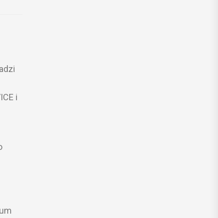
adzi
ICE i
o
eum