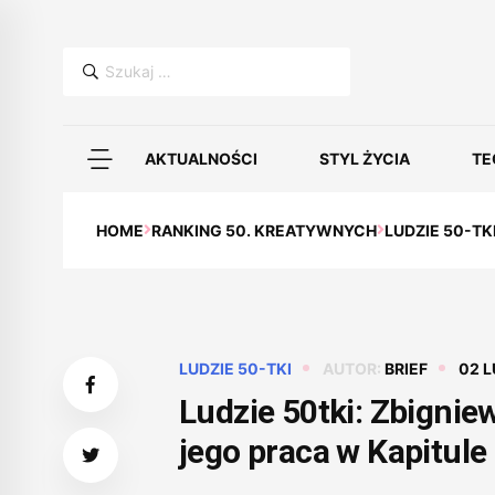
Szukaj:
AKTUALNOŚCI
STYL ŻYCIA
TE
HOME
RANKING 50. KREATYWNYCH
LUDZIE 50-TK
LUDZIE 50-TKI
AUTOR:
BRIEF
02 L
Ludzie 50tki: Zbignie
jego praca w Kapitul