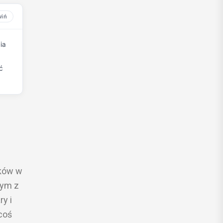
ia
ć
oków w
nym z
y i
coś