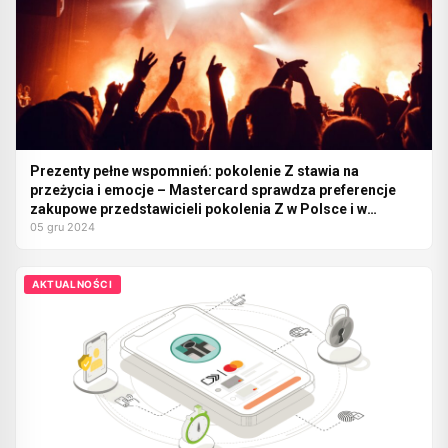
Prezenty pełne wspomnień: pokolenie Z stawia na
przeżycia i emocje – Mastercard sprawdza preferencje
zakupowe przedstawicieli pokolenia Z w Polsce i w
Europie
05 gru 2024
AKTUALNOŚCI