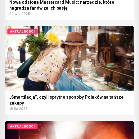
Nowa odsłona Mastercard Music: narzędzie, które
nagradza fanów za ich pasję
02 wrz 2025
AKTUALNOŚCI
„Smartflacja”, czyli sprytne sposoby Polaków na tańsze
zakupy
16 lip 2025
AKTUALNOŚCI