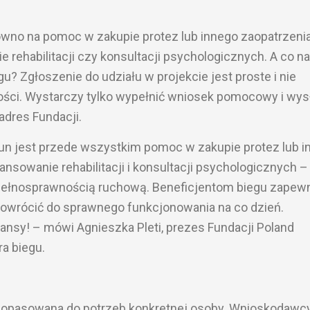
ówno na pomoc w zakupie protez lub innego zaopatrzeni
e rehabilitacji czy konsultacji psychologicznych. A co n
u? Zgłoszenie do udziału w projekcie jest proste i nie
ci. Wystarczy tylko wypełnić wniosek pomocowy i wys
dres Fundacji.
Run jest przede wszystkim pomoc w zakupie protez lub i
nsowanie rehabilitacji i konsultacji psychologicznych – 
iepełnosprawnością ruchową. Beneficjentom biegu zape
owrócić do sprawnego funkcjonowania na co dzień.
nsy! – mówi Agnieszka Pleti, prezes Fundacji Poland
a biegu.
 dopasowana do potrzeb konkretnej osoby. Wnioskodawc