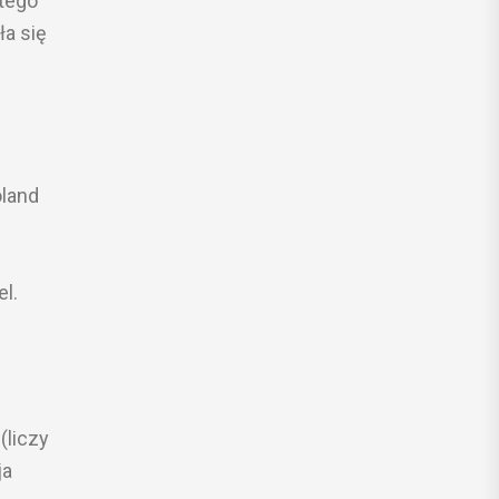
 tego
ła się
oland
l.
(liczy
ja