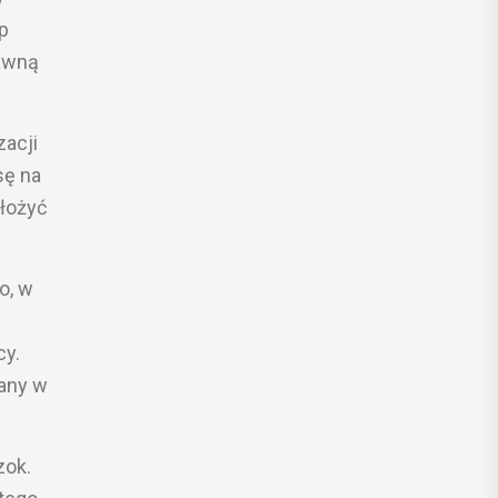
p
rawną
zacji
sę na
łożyć
o, w
cy.
wany w
zok.