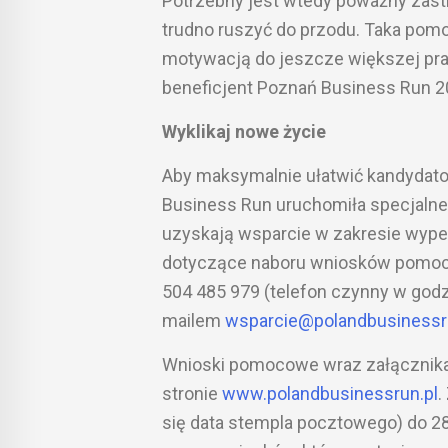
Potrzebny jest wtedy poważny zastrz
trudno ruszyć do przodu. Taka pomo
motywacją do jeszcze większej prac
beneficjent Poznań Business Run 2
Wyklikaj nowe życie
Aby maksymalnie ułatwić kandydato
Business Run uruchomiła specjalne 
uzyskają wsparcie w zakresie wype
dotyczące naboru wniosków pomocowy
504 485 979 (telefon czynny w godz
mailem
wsparcie@polandbusinessr
Wnioski pomocowe wraz załącznika
stronie
www.polandbusinessrun.pl
.
się data stempla pocztowego) do 28