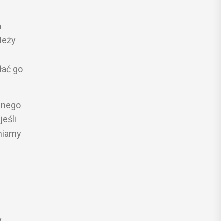
a
ależy
łać go
nnego
jeśli
wniamy
y