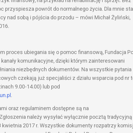
yk finansowy, na przykład na rehabilitację i sprzęt. Bez
c przyspiesza powrót do normalnego życia. Dla mnie sta
y nad sobą i pójścia do przodu – mówi Michał Żyliński,
016.
m proces ubiegania się o pomoc finansową, Fundacja P
kanały komunikacyjne, dzięki którym zainteresowani
łniania niezbędnych dokumentów. Na wszystkie pytania
ch czekają już specjaliści z działu wsparcia pod nr te
inach 9.00-14.00) lub pod
un.pl
.
mi oraz regulaminem dostępne są na
 Zgłoszenia należy wysyłać wyłącznie pocztą tradycyjną 
 kwietnia 2017 r. Wszystkie dokumenty rozpatrzy komis