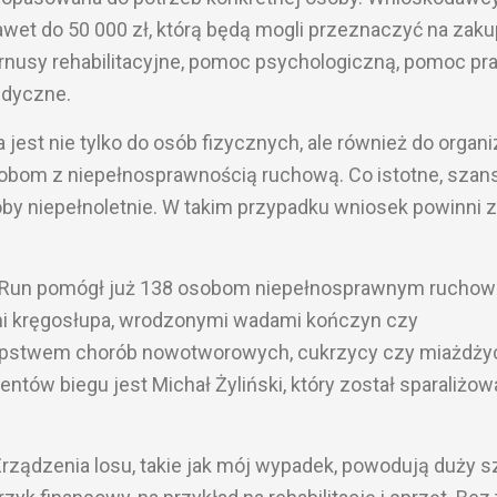
wet do 50 000 zł, którą będą mogli przeznaczyć na zaku
 turnusy rehabilitacyjne, pomoc psychologiczną, pomoc p
edyczne.
jest nie tylko do osób fizycznych, ale również do organi
bom z niepełnosprawnością ruchową. Co istotne, szan
y niepełnoletnie. W takim przypadku wniosek powinni z
ss Run pomógł już 138 osobom niepełnosprawnym ruchow
mi kręgosłupa, wrodzonymi wadami kończyn czy
ępstwem chorób nowotworowych, cukrzycy czy miażdży
ntów biegu jest Michał Żyliński, który został sparaliżo
rządzenia losu, takie jak mój wypadek, powodują duży s