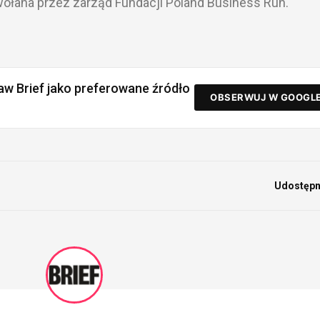
wołana przez zarząd Fundacji Poland Business Run.
aw Brief jako preferowane źródło
OBSERWUJ W GOOGL
Udostępni