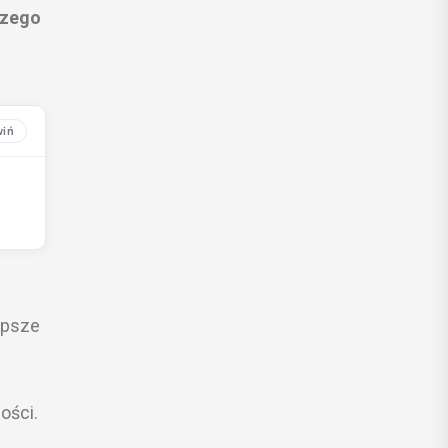
szego
epsze
ości.