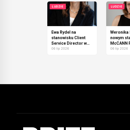
LUDZIE
LUDZIE
Ewa Rydel na
Weronika 
stanowisku Client
nowym st
Service Director w
McCANN P
NAM
06 lip 2026
06 lip 2026