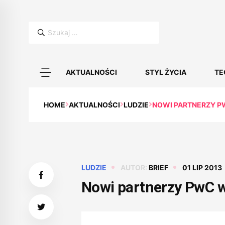
Szukaj:
AKTUALNOŚCI
STYL ŻYCIA
TE
HOME
AKTUALNOŚCI
LUDZIE
NOWI PARTNERZY P
LUDZIE
AUTOR:
BRIEF
01 LIP 2013
Nowi partnerzy PwC w