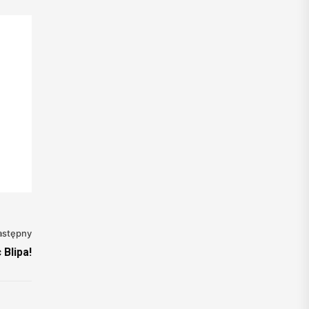
astępny
 Blipa!