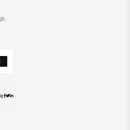
ii,
E
j: