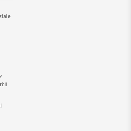
ziale
w
rbii
l