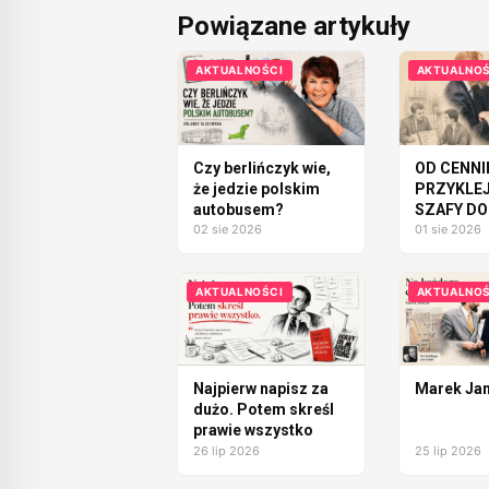
Powiązane artykuły
AKTUALNOŚCI
AKTUALNOŚ
Czy berlińczyk wie,
OD CENNI
że jedzie polskim
PRZYKLE
autobusem?
SZAFY DO
02 sie 2026
MILIONÓ
01 sie 2026
AKTUALNOŚCI
AKTUALNOŚ
Najpierw napisz za
Marek Jan
dużo. Potem skreśl
prawie wszystko
26 lip 2026
25 lip 2026