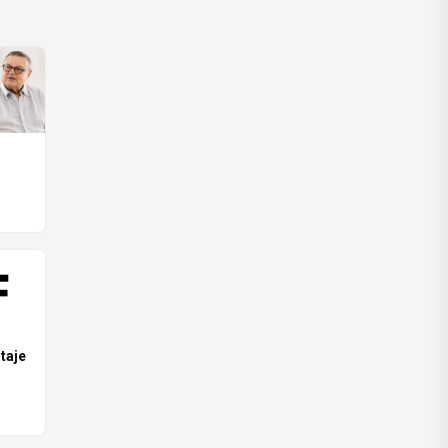
taje
ego