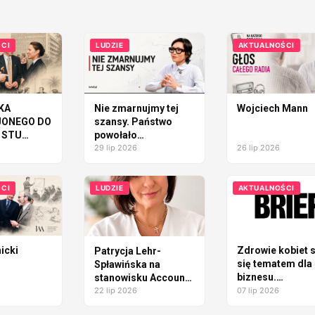
CI
LUDZIE
AKTUALNOŚCI
KA
Nie zmarnujmy tej
Wojciech Mann
JONEGO DO
szansy. Państwo
 STU
powołało
W DOLARÓW
pełnomocniczkę ds.
29 lip 2026
26 lip 2026
marki Polski, ale nie
zbudowało marki
własnej decyzji
CI
LUDZIE
AKTUALNOŚCI
icki
Zdrowie kobiet s
Patrycja Lehr-
się tematem dla
Spławińska na
biznesu.
stanowisku Account
Endometrioza
Directora w
22 lip 2026
07 lip 2026
pokazuje, dlacz
sayHi.agency oraz