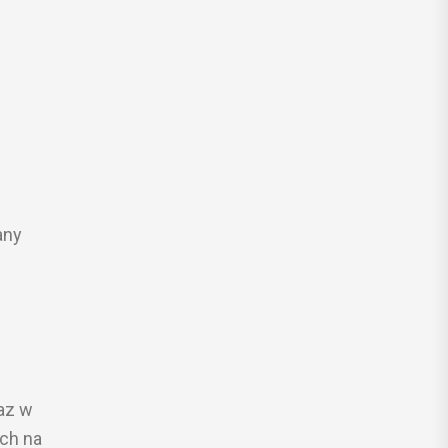
any
az w
ch na