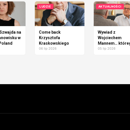
firmy powinny
Friends&Brands
patrzeć szerzej 
LUDZIE
AKTUALNOŚCI
wellbeing
Szwajda na
Come back
Wywiad z
anowisku w
Krzysztofa
Wojciechem
oland
Kraskowskiego
Mannem… które
06 lip 2026
miało nie być
05 lip 2026