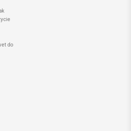
ak
życie
wet do