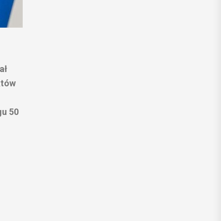
ał
któw
gu 50