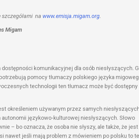
e szczegółami na
www.emisja.
migam
.org
.
zes Migam
 dostępności komunikacyjnej dla osób niesłyszących. Gł
, potrzebują pomocy tłumaczy polskiego języka migoweg
owoczesnych technologii ten tłumacz może być dostępny
 jest określeniem używanym przez samych niesłyszących
 dla autonomii językowo-kulturowej niesłyszących. Słowo
ie – bo oznacza, że osoba nie słyszy, ale także, że jest
łusi nawet jeśli mają problem z mówieniem po polsku to t