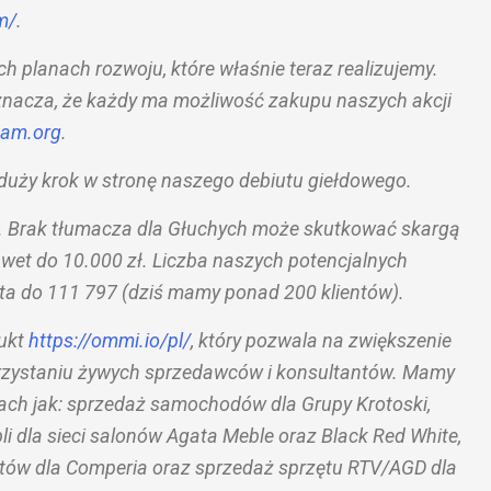
m
/
.
planach rozwoju, które właśnie teraz realizujemy.
znacza, że każdy ma możliwość zakupu naszych akcji
gam
.org
.
o duży krok w stronę naszego debiutu giełdowego.
o. Brak tłumacza dla Głuchych może skutkować skargą
awet do 10.000 zł. Liczba naszych potencjalnych
sta do 111 797 (dziś mamy ponad 200 klientów).
dukt
https://ommi.io/pl/
, który pozwala na zwiększenie
orzystaniu żywych sprzedawców i konsultantów. Mamy
żach jak: sprzedaż samochodów dla Grupy Krotoski,
li dla sieci salonów Agata Meble oraz Black Red White,
ytów dla Comperia oraz sprzedaż sprzętu RTV/AGD dla