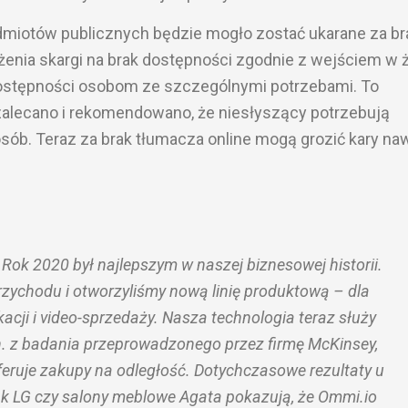
dmiotów publicznych będzie mogło zostać ukarane za br
żenia skargi na brak dostępności zgodnie z wejściem w 
ostępności osobom ze szczególnymi potrzebami. To
zalecano i rekomendowano, że niesłyszący potrzebują
sób. Teraz za brak tłumacza online mogą grozić kary na
ok 2020 był najlepszym w naszej biznesowej historii.
rzychodu i otworzyliśmy nową linię produktową – dla
cji i video-sprzedaży. Nasza technologia teraz służy
. z badania przeprowadzonego przez firmę McKinsey,
eruje zakupy na odległość. Dotychczasowe rezultaty u
ak LG czy salony meblowe Agata pokazują, że Ommi.io