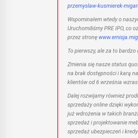
przemyslaw-
kusmierek-
miga
Wspominałem wtedy o naszych 
Uruchomiliśmy PRE IPO, co o
przez stronę
www.emisja.
mi
To pierwszy, ale za to bardz
Zmienia się nasze status qu
na brak dostępności i karą n
klientów od 6 września wzra
Dalej rozwijamy również pro
sprzedaży online dzięki wyk
już wdrożenia w takich bran
sprzedaż i projektowanie meb
sprzedaż ubezpieczeń i kred