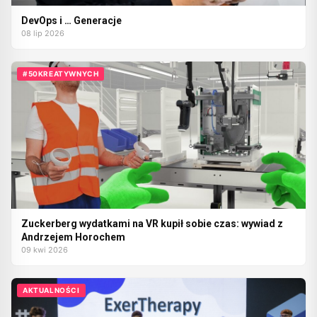
DevOps i … Generacje
08 lip 2026
#50KREATYWNYCH
Zuckerberg wydatkami na VR kupił sobie czas: wywiad z
Andrzejem Horochem
09 kwi 2026
AKTUALNOŚCI