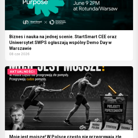
Biznes i nauka na jednej scenie. StartSmart CEE oraz
Uniwersytet SWPS ogłaszają wspólny Demo Day w
Warszawie
08 cze 2026
AKTUALNOŚCI
Moje jest mojsze! W Polsce często nie przegrywają złe