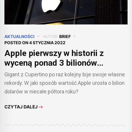
AKTUALNOŚCI
AUTOR:
BRIEF
POSTED ON
4 STYCZNIA 2022
Apple pierwszy w historii z
wyceną ponad 3 bilionów
dolarów
Gigant z Cupertino po raz kolejny bije swoje własne
rekordy. W jaki sposób wartość Apple urosła o bilion
dolarów w niecałe półtora roku?
CZYTAJ DALEJ