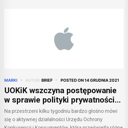
MARKI
AUTOR:
BRIEF
POSTED ON
14 GRUDNIA 2021
UOKiK wszczyna postępowanie
w sprawie polityki prywatności
Apple
Na przestrzeni kilku tygodniu bardzo głośno mówi
się o aktywnej działalności Urzędu Ochrony
Konkurencji i Konsumentów, która prześwietla różne