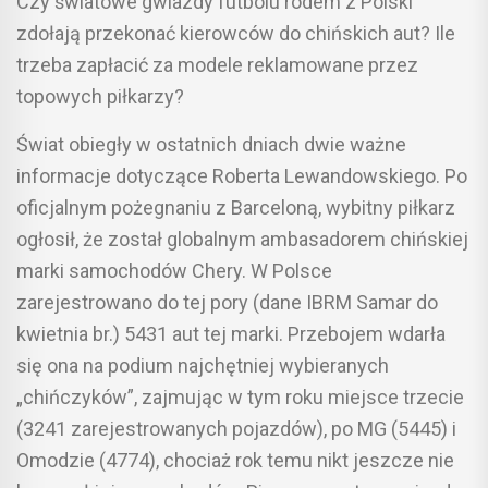
Czy światowe gwiazdy futbolu rodem z Polski
zdołają przekonać kierowców do chińskich aut? Ile
trzeba zapłacić za modele reklamowane przez
topowych piłkarzy?
Świat obiegły w ostatnich dniach dwie ważne
informacje dotyczące Roberta Lewandowskiego. Po
oficjalnym pożegnaniu z Barceloną, wybitny piłkarz
ogłosił, że został globalnym ambasadorem chińskiej
marki samochodów Chery. W Polsce
zarejestrowano do tej pory (dane IBRM Samar do
kwietnia br.) 5431 aut tej marki. Przebojem wdarła
się ona na podium najchętniej wybieranych
„chińczyków”, zajmując w tym roku miejsce trzecie
(3241 zarejestrowanych pojazdów), po MG (5445) i
Omodzie (4774), chociaż rok temu nikt jeszcze nie