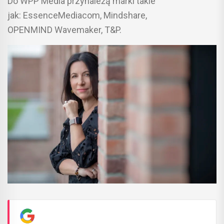
Do WPP Media przynależą marki takie
jak: EssenceMediacom, Mindshare,
OPENMIND Wavemaker, T&P.