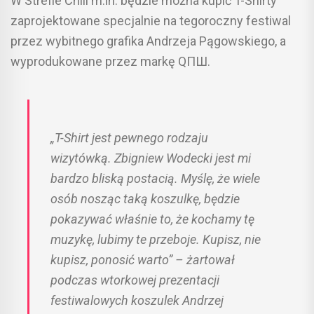
W Strefie Chill m.in. będzie można kupić T-Shirty
zaprojektowane specjalnie na tegoroczny festiwal
przez wybitnego grafika Andrzeja Pągowskiego, a
wyprodukowane przez markę QΠШ.
„T-Shirt jest pewnego rodzaju
wizytówką. Zbigniew Wodecki jest mi
bardzo bliską postacią. Myślę, że wiele
osób nosząc taką koszulkę, będzie
pokazywać właśnie to, że kochamy tę
muzykę, lubimy te przeboje. Kupisz, nie
kupisz, ponosić warto” – żartował
podczas wtorkowej prezentacji
festiwalowych koszulek Andrzej