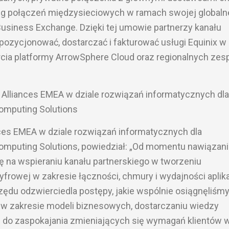
ług połączeń międzysieciowych w ramach swojej globaln
Business Exchange. Dzięki tej umowie partnerzy kanału
ozycjonować, dostarczać i fakturować usługi Equinix w 
cia platformy ArrowSphere Cloud oraz regionalnych ze
c Alliances EMEA w dziale rozwiązań informatycznych dla
Computing Solutions
ances EMEA w dziale rozwiązań informatycznych dla
Computing Solutions, powiedział: „Od momentu nawiązani
ię na wspieraniu kanału partnerskiego w tworzeniu
cyfrowej w zakresie łączności, chmury i wydajności aplika
rzędu odzwierciedla postępy, jakie wspólnie osiągnęliśmy
w zakresie modeli biznesowych, dostarczaniu wiedzy
 do zaspokajania zmieniających się wymagań klientów 