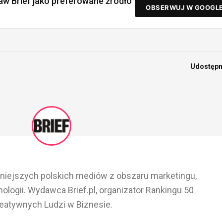
aw Brief jako preferowane źródło
OBSERWUJ W GOOGL
Udostępni
ażniejszych polskich mediów z obszaru marketingu,
ologii. Wydawca Brief.pl, organizator Rankingu 50
eatywnych Ludzi w Biznesie.