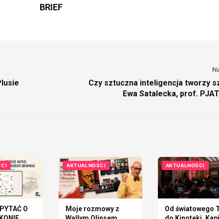
BRIEF
N
lusie
Czy sztuczna inteligencja tworzy s
Ewa Satalecka, prof. PJAT
wygenerowanym tekstem zawsz
czło
CI
AKTUALNOŚCI
AKTUALNOŚCI
PYTAĆ O
Moje rozmowy z
Od światowego T
KONIE,
Wallym Olinsem.
do Kinoteki. Kap