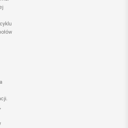
ej
cyklu
społów
a
cji.
,
w