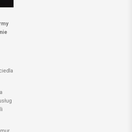
irmy
nie
ciedla
a
usług
li
hmur