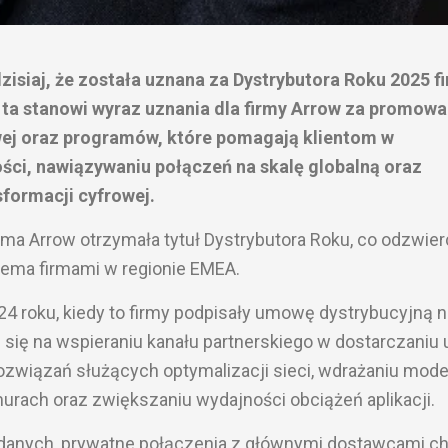
zisiaj, że została uznana za Dystrybutora Roku 2025 f
 ta stanowi wyraz uznania dla firmy Arrow za promowa
owej oraz programów, które pomagają klientom w
ści, nawiązywaniu połączeń na skalę globalną oraz
formacji cyfrowej.
irma Arrow otrzymała tytuł Dystrybutora Roku, co odzwier
iema firmami w regionie EMEA.
24 roku, kiedy to firmy podpisały umowę dystrybucyjną n
się na wspieraniu kanału partnerskiego w dostarczaniu 
związań służących optymalizacji sieci, wdrażaniu mode
rach oraz zwiększaniu wydajności obciążeń aplikacji.
h danych, prywatne połączenia z głównymi dostawcami c