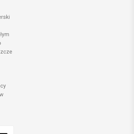
rski
ałym
o
szcze
ęcy
 w