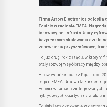
Firma Arrow Electronics ogłosiła d
Equinix w regionie EMEA. Nagroda
innowacyjnej infrastruktury cyfr
bezpiecznym skalowaniu działalno
zapewnieniu przyszłościowej trans
To już drugi rok z rzędu, w którym f
stały rozwój współpracy między ob
Arrow współpracuje z Equinix od 20
region EMEA. Umowa ta koncentruje 
Equinix w ramach zintegrowanych ro
hybrydowych opartych na wielu chmu
Equinix łączy kolokację w centrac