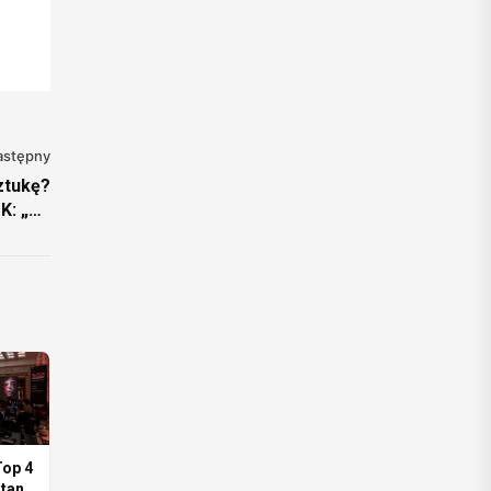
astępny
ztukę?
K: „Za
e stoi
wiek”.
op 4
itan