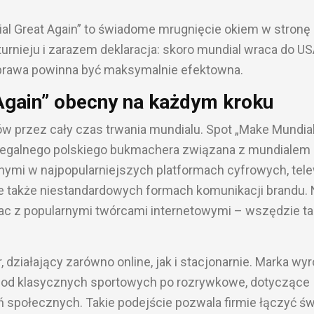
al Great Again” to świadome mrugnięcie okiem w stronę
rnieju i zarazem deklaracja: skoro mundial wraca do U
 oprawa powinna być maksymalnie efektowna.
Again” obecny na każdym kroku
w przez cały czas trwania mundialu. Spot „Make Mundia
a legalnego polskiego bukmachera związana z mundialem
ymi w najpopularniejszych platformach cyfrowych, telew
ale także niestandardowych formach komunikacji brandu. 
ac z popularnymi twórcami internetowymi – wszędzie t
 działający zarówno online, jak i stacjonarnie. Marka wyr
 od klasycznych sportowych po rozrywkowe, dotyczące
ń społecznych. Takie podejście pozwala firmie łączyć św