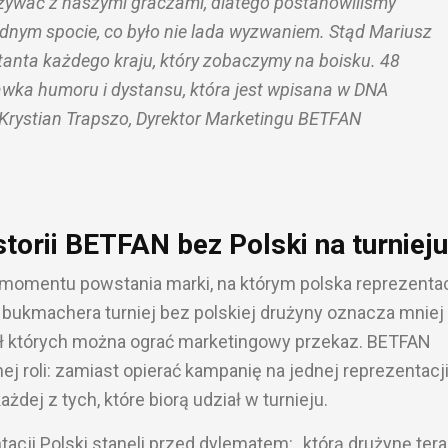
ywać z naszymi graczami, dlatego postanowiliśmy
ednym spocie, co było nie lada wyzwaniem. Stąd Mariusz
tanta każdego kraju, który zobaczymy na boisku. 48
awka humoru i dystansu, która jest wpisana w DNA
rystian Trapszo, Dyrektor Marketingu BETFAN
torii BETFAN bez Polski na turnieju
 momentu powstania marki, na którym polska reprezenta
 bukmachera turniej bez polskiej drużyny oznacza mniej
ł których można ograć marketingowy przekaz. BETFAN
ej roli: zamiast opierać kampanię na jednej reprezentacji
żdej z tych, które biorą udział w turnieju.
tacji Polski stanęli przed dylematem: „którą drużynę ter