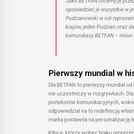
Jako BETFAN chcemy je przeż
opowiedzieć je wszystkie w j
Pudzianowski w roli reprezen
krajów, jeden Pudzian oraz d
komunikacji BETFAN – mówi K
Pierwszy mundial w his
Dla BETFAN to pierwszy mundial od
nie uczestniczy w rozgrywkach. Dla
pretekstów komunikacyjnych, wokó
odpowiedział na to redefinicją własn
marka postawiła na personalizację ka
Kibice, którzy wobec braku reprezen