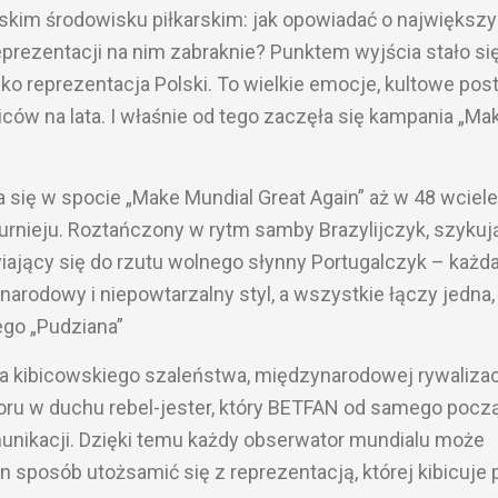
lskim środowisku piłkarskim: jak opowiadać o największ
eprezentacji na nim zabraknie? Punktem wyjścia stało si
lko reprezentacja Polski. To wielkie emocje, kultowe post
biców na lata. I właśnie od tego zaczęła się kampania „Ma
ia się w spocie „Make Mundial Great Again” aż w 48 wciele
urnieju. Roztańczony w rytm samby Brazylijczyk, szykuj
wiający się do rzutu wolnego słynny Portugalczyk – każd
narodowy i niepowtarzalny styl, a wszystkie łączy jedna,
ego „Pudziana”
a kibicowskiego szaleństwa, międzynarodowej rywalizacj
oru w duchu rebel-jester, który BETFAN od samego pocz
unikacji. Dzięki temu każdy obserwator mundialu może
n sposób utożsamić się z reprezentacją, której kibicuje 