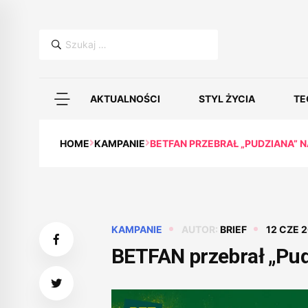
Szukaj:
AKTUALNOŚCI
STYL ŻYCIA
TE
HOME
KAMPANIE
BETFAN PRZEBRAŁ „PUDZIANA” 
KAMPANIE
AUTOR:
BRIEF
12 CZE 
BETFAN przebrał „Pud