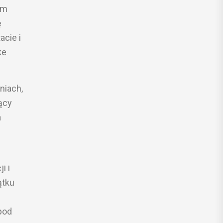
ym
ę
acie i
ke
niach,
ący
a
i i
ątku
pod