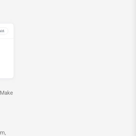
 „Make
em,