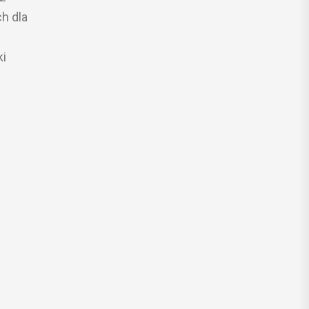
h dla
ki