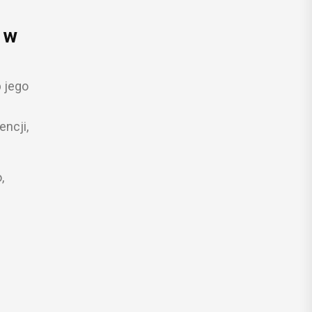
 w
b jego
ncji,
,