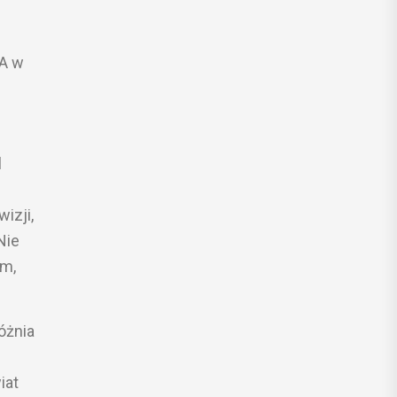
SA w
l
izji,
Nie
am,
óżnia
iat