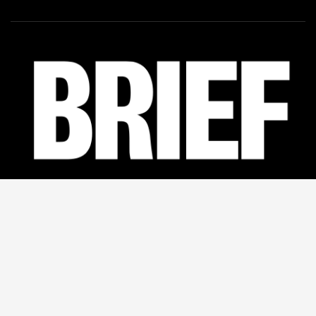
Facebook
46K
Linkedin
12K
Twitter
5,5K
Youtube
2K
CREATED BY
WISE CAT MEDIA
- 2024
KONTAKT
POLITYKA PRYWATNOŚCI