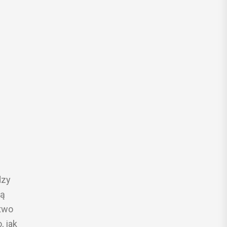
dzy
zą
stwo
, jak