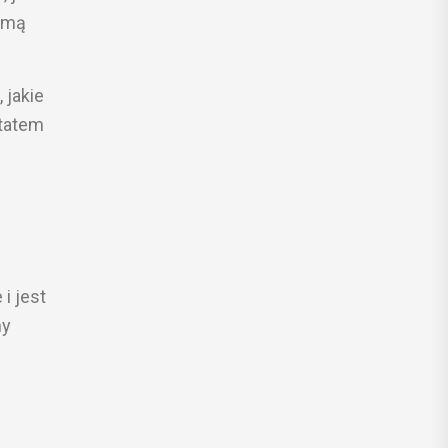
samą
 jakie
ltatem
i jest
ny