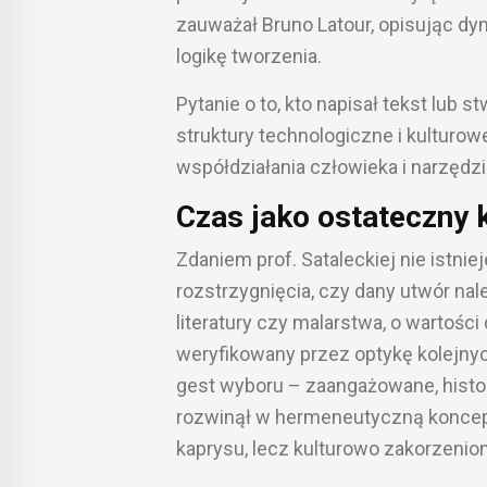
zauważał Bruno Latour, opisując dy
logikę tworzenia.
Pytanie o to, kto napisał tekst lub s
struktury technologiczne i kulturow
współdziałania człowieka i narzędzi
Czas jako ostateczny k
Zdaniem prof. Sataleckiej nie istn
rozstrzygnięcia, czy dany utwór na
literatury czy malarstwa, o wartości
weryfikowany przez optykę kolejnyc
gest wyboru – zaangażowane, hist
rozwinął w hermeneutyczną koncep
kaprysu, lecz kulturowo zakorzenion