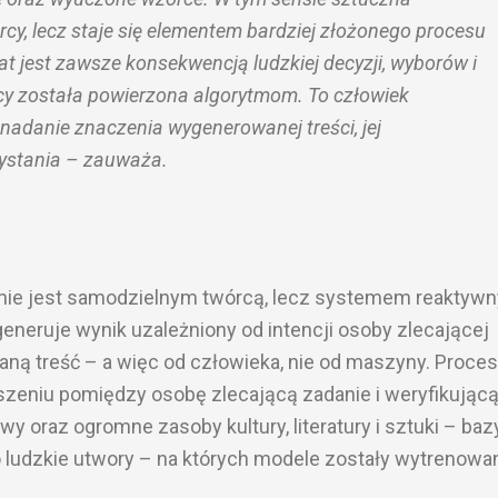
órcy, lecz staje się elementem bardziej złożonego procesu
at jest zawsze konsekwencją ludzkiej decyzji, wyborów i
racy została powierzona algorytmom. To człowiek
nadanie znaczenia wygenerowanej treści, jej
zystania – zauważa.
a nie jest samodzielnym twórcą, lecz systemem reaktyw
eneruje wynik uzależniony od intencji osoby zlecającej
aną treść – a więc od człowieka, nie od maszyny. Proces
oszeniu pomiędzy osobę zlecającą zadanie i weryfikując
 oraz ogromne zasoby kultury, literatury i sztuki – baz
ludzkie utwory – na których modele zostały wytrenowa