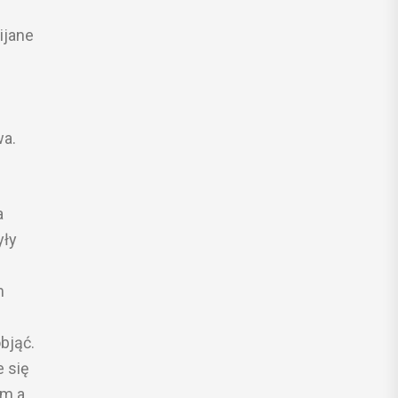
ijane
wa.
a
yły
m
bjąć.
 się
em a