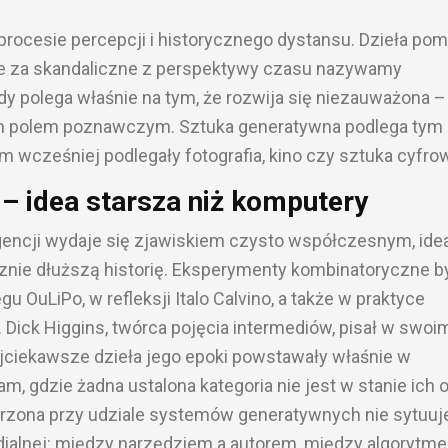
 procesie percepcji i historycznego dystansu. Dzieła pom
 za skandaliczne z perspektywy czasu nazywamy
 polega właśnie na tym, że rozwija się niezauważona –
szym polem poznawczym. Sztuka generatywna podlega tym
cześniej podlegały fotografia, kino czy sztuka cyfro
– idea starsza niż komputery
gencji wydaje się zjawiskiem czysto współczesnym, ide
znie dłuższą historię. Eksperymenty kombinatoryczne b
u OuLiPo, w refleksji Italo Calvino, a także w praktyce
 Dick Higgins, twórca pojęcia intermediów, pisał w swoi
jciekawsze dzieła jego epoki powstawały właśnie w
, gdzie żadna ustalona kategoria nie jest w stanie ich o
orzona przy udziale systemów generatywnych nie sytuuje
dialnej: między narzędziem a autorem, między algorytm