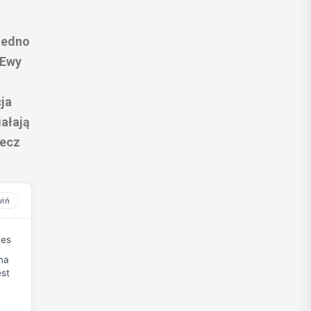
jedno
 Ewy
ja
ałają
lecz
ces
na
est