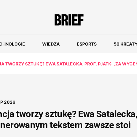
CHNOLOGIE
WIEDZA
ESPORTS
50 KREAT
JA TWORZY SZTUKĘ? EWA SATALECKA, PROF. PJATK: „ZA WYG
IP 2026
ncja tworzy sztukę? Ewa Satalecka
enerowanym tekstem zawsze stoi