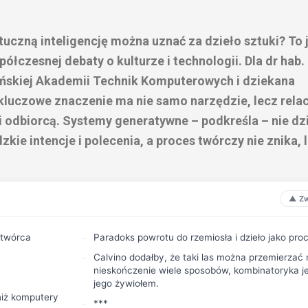
uczną inteligencję można uznać za dzieło sztuki? To 
półczesnej debaty o kulturze i technologii. Dla dr hab.
ońskiej Akademii Technik Komputerowych i dziekana
luczowe znaczenie ma nie samo narzędzie, lecz relac
 odbiorcą. Systemy generatywne – podkreśla – nie dzi
zkie intencje i polecenia, a proces twórczy nie znika, 
 twórca
Paradoks powrotu do rzemiosła i dzieło jako pro
Calvino dodałby, że taki las można przemierzać 
nieskończenie wiele sposobów, kombinatoryka j
jego żywiołem.
niż komputery
***