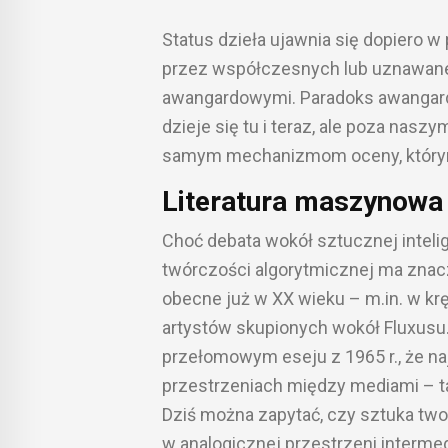
Status dzieła ujawnia się dopiero w
przez współczesnych lub uznawane
awangardowymi. Paradoks awangardy
dzieje się tu i teraz, ale poza na
samym mechanizmom oceny, którym w
Literatura maszynowa 
Choć debata wokół sztucznej inteli
twórczości algorytmicznej ma znac
obecne już w XX wieku – m.in. w kręg
artystów skupionych wokół Fluxusu.
przełomowym eseju z 1965 r., że na
przestrzeniach między mediami – tam
Dziś można zapytać, czy sztuka tw
w analogicznej przestrzeni interme