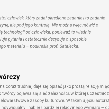
i człowiek, który zadał określone zadanie i to zadanie
ynę, ale pod jego kontrolą. Nie można więc mówić o
ię technologii od człowieka, ponieważ to właśnie
łuje pytania i ostatecznie decyduje o sposobie
o materiału – podkreśla prof. Satalecka.
wórczy
coraz trudniej daje się opisać jako prostą relację mię
 twórcy pojawia się sieć zależności, w której uczestnic
ielowarstwowe zasoby kulturowe. W takim ujęciu autor
indywidualny i nabiera bardziej relacyjnego wymiaru – co