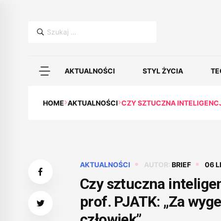
Szukaj:
AKTUALNOŚCI
STYL ŻYCIA
TE
HOME
AKTUALNOŚCI
CZY SZTUCZNA INTELIGENC
AKTUALNOŚCI
AUTOR:
BRIEF
06 L
Czy sztuczna intelige
prof. PJATK: „Za wyg
człowiek”.