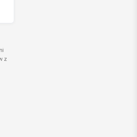
ni
w z