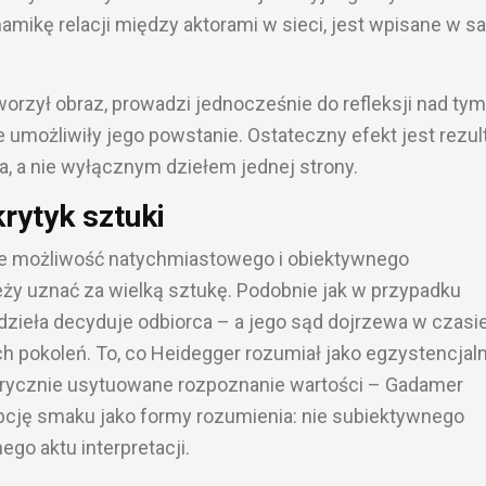
namikę relacji między aktorami w sieci, jest wpisane w 
tworzył obraz, prowadzi jednocześnie do refleksji nad tym,
e umożliwiły jego powstanie. Ostateczny efekt jest rezu
a, a nie wyłącznym dziełem jednej strony.
rytyk sztuki
ieje możliwość natychmiastowego i obiektywnego
leży uznać za wielką sztukę. Podobnie jak w przypadku
 dzieła decyduje odbiorca – a jego sąd dojrzewa w czasie 
h pokoleń. To, co Heidegger rozumiał jako egzystencjal
orycznie usytuowane rozpoznanie wartości – Gadamer
cję smaku jako formy rozumienia: nie subiektywnego
ego aktu interpretacji.