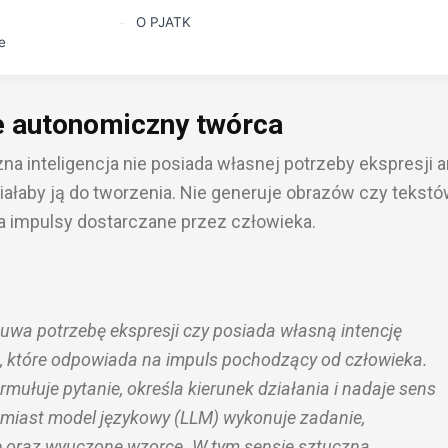
O PJATK
e
ie autonomiczny twórca
na inteligencja nie posiada własnej potrzeby ekspresji a
iałaby ją do tworzenia. Nie generuje obrazów czy tekstó
na impulsy dostarczane przez człowieka.
zuwa potrzebę ekspresji czy posiada własną intencję
m, które odpowiada na impuls pochodzący od człowieka.
ormułuje pytanie, określa kierunek działania i nadaje sens
omiast model językowy (LLM) wykonuje zadanie,
 oraz wyuczone wzorce. W tym sensie sztuczna