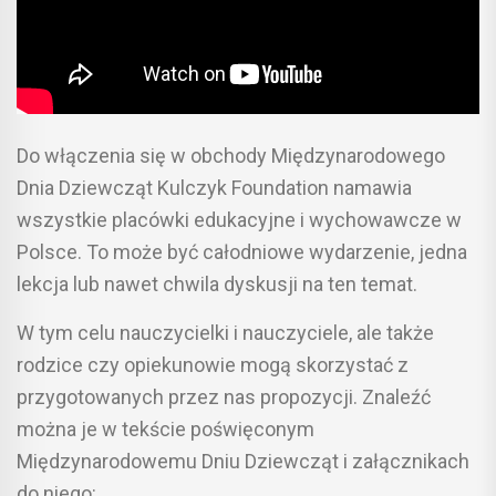
Do włączenia się w obchody Międzynarodowego
Dnia Dziewcząt Kulczyk Foundation namawia
wszystkie placówki edukacyjne i wychowawcze w
Polsce. To może być całodniowe wydarzenie, jedna
lekcja lub nawet chwila dyskusji na ten temat.
W tym celu nauczycielki i nauczyciele, ale także
rodzice czy opiekunowie mogą skorzystać z
przygotowanych przez nas propozycji. Znaleźć
można je w tekście poświęconym
Międzynarodowemu Dniu Dziewcząt i załącznikach
do niego: