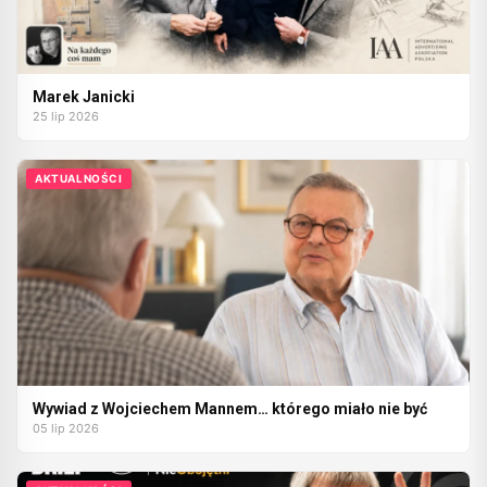
Marek Janicki
25 lip 2026
AKTUALNOŚCI
Wywiad z Wojciechem Mannem… którego miało nie być
05 lip 2026