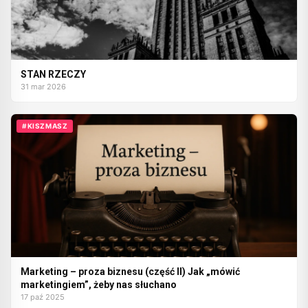
STAN RZECZY
31 mar 2026
#KISZMASZ
Marketing – proza biznesu (część II) Jak „mówić
marketingiem”, żeby nas słuchano
17 paź 2025