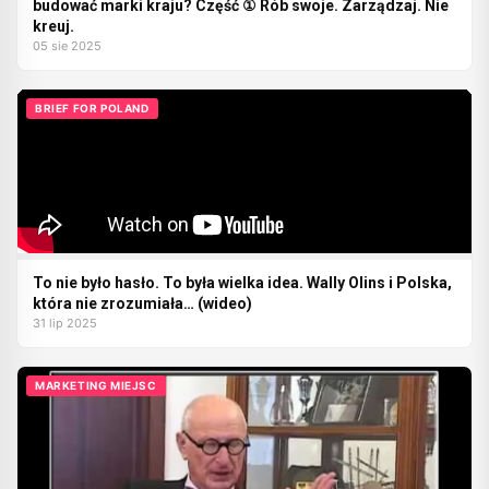
budować marki kraju? Część ① Rób swoje. Zarządzaj. Nie
kreuj.
05 sie 2025
BRIEF FOR POLAND
To nie było hasło. To była wielka idea. Wally Olins i Polska,
która nie zrozumiała… (wideo)
31 lip 2025
MARKETING MIEJSC