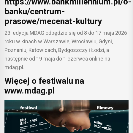
https://www.bankmillennium.pl/o-
banku/centrum-
prasowe/mecenat-kultury
23. edycja MDAG odbędzie się od 8 do 17 maja 2026
roku w kinach w Warszawie, Wrocławiu, Gdyni,
Poznaniu, Katowicach, Bydgoszczy i Łodzi, a
następnie od 19 maja do 1 czerwca online na
mdag.pl.
Więcej o festiwalu na
www.mdag.pl