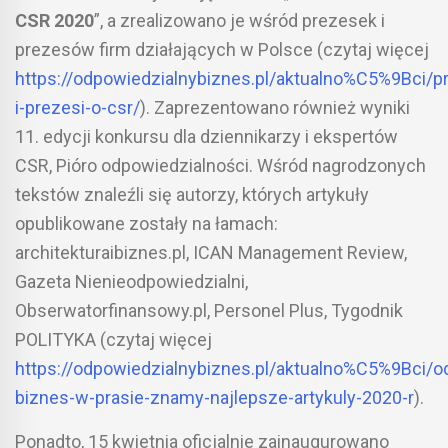
CSR 2020
”, a zrealizowano je wśród prezesek i
prezesów firm działających w Polsce (czytaj więcej
https://odpowiedzialnybiznes.pl/aktualno%C5%9Bci/p
i-prezesi-o-csr/
). Zaprezentowano również wyniki
11. edycji konkursu dla dziennikarzy i ekspertów
CSR, Pióro odpowiedzialności. Wśród nagrodzonych
tekstów znaleźli się autorzy, których artykuły
opublikowane zostały na łamach:
architekturaibiznes.pl, ICAN Management Review,
Gazeta Nienieodpowiedzialni,
Obserwatorfinansowy.pl, Personel Plus, Tygodnik
POLITYKA (czytaj więcej
https://odpowiedzialnybiznes.pl/aktualno%C5%9Bci/o
biznes-w-prasie-znamy-najlepsze-artykuly-2020-r
).
Ponadto, 15 kwietnia oficjalnie zainaugurowano