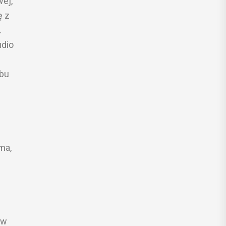
wej,
ę z
.
udio
ubu
ma,
ów