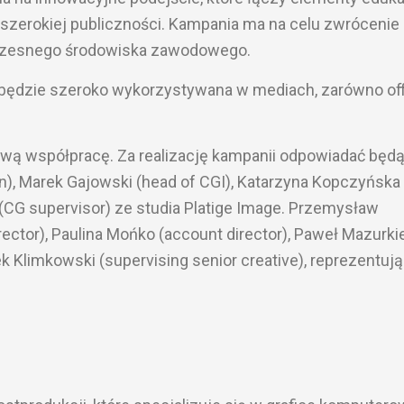
 szerokiej publiczności. Kampania ma na celu zwrócenie
łczesnego środowiska zawodowego.
 będzie szeroko wykorzystywana w mediach, zarówno offl
ową współpracę. Za realizację kampanii odpowiadać będ
n), Marek Gajowski (head of CGI), Katarzyna Kopczyńska
CG supervisor) ze studia Platige Image. Przemysław
ector), Paulina Mońko (account director), Paweł Mazurk
ek Klimkowski (supervising senior creative), reprezentuj