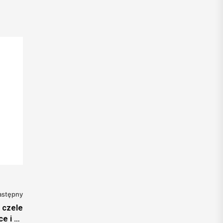
astępny
 czele
e i na