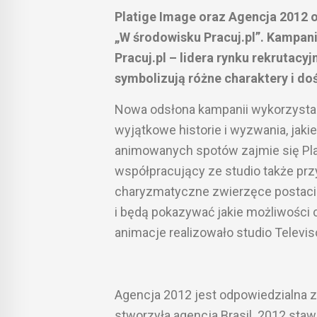
Platige Image oraz Agencja 2012 
„W środowisku Pracuj.pl”. Kampani
Pracuj.pl – lidera rynku rekrutacy
symbolizują różne charaktery i d
Nowa odsłona kampanii wykorzysta
wyjątkowe historie i wyzwania, jaki
animowanych spotów zajmie się Pla
współpracujący ze studio także pr
charyzmatyczne zwierzęce postaci
i będą pokazywać jakie możliwości 
animacje realizowało studio Televis
Agencja 2012 jest odpowiedzialna za
stworzyła agencja Brasil. 2012 sta