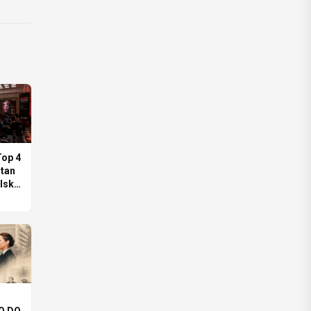
wiecie
op 4
itan
lski