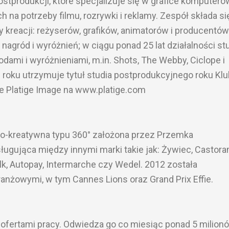
postprodukcji, które specjalizuje się w grafice komputero
 na potrzeby filmu, rozrywki i reklamy. Zespół składa si
 kreacji: reżyserów, grafików, animatorów i producentów
nagród i wyróżnień; w ciągu ponad 25 lat działalności st
ami i wyróżnieniami, m.in. Shots, The Webby, Ciclope i
 roku utrzymuje tytuł studia postprodukcyjnego roku Kl
e Platige Image na www.platige.com
no-kreatywna typu 360° założona przez Przemka
ugująca między innymi marki takie jak: Żywiec, Castora
lk, Autopay, Intermarche czy Wedel. 2012 została
nżowymi, w tym Cannes Lions oraz Grand Prix Effie.
z ofertami pracy. Odwiedza go co miesiąc ponad 5 milion