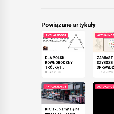
Powiązane artykuły
AKTUALNOŚCI
AKTUALNOŚ
DLA POLSKI.
ZAMIAST 
RÓWNOBOCZNY
SZYBSZE 
TRÓJKĄT
SPRAWDŹM
ODPOWIEDZIALNOŚCI
06 sie 2026
SAMOCH
05 sie 2026
MOŻEMY
ZBUDOW
AKTUALNOŚCI
AKTUALNOŚ
KiK: skupiamy się na