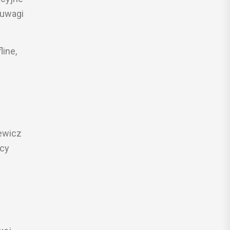
 uwagi
ine,
ą
iewicz
ący