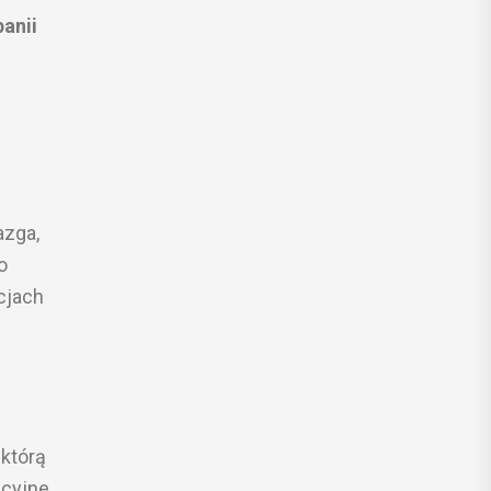
anii
azga,
o
cjach
 którą
acyjne