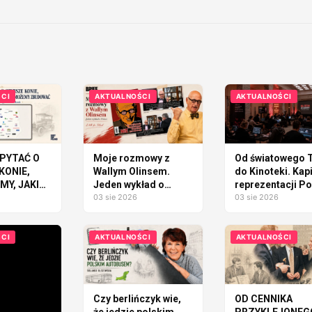
ś
CI
AKTUALNOŚCI
AKTUALNOŚCI
PYTAĆ O
Moje rozmowy z
Od światowego T
KONIE,
Wallym Olinsem.
do Kinoteki. Kap
Y, JAKI
Jeden wykład o
reprezentacji Po
ÓD
Polsce
03 sie 2026
tworzy WARSAW
03 sie 2026
GLITCH 2026
AĆ
CI
AKTUALNOŚCI
AKTUALNOŚCI
Czy berlińczyk wie,
OD CENNIKA