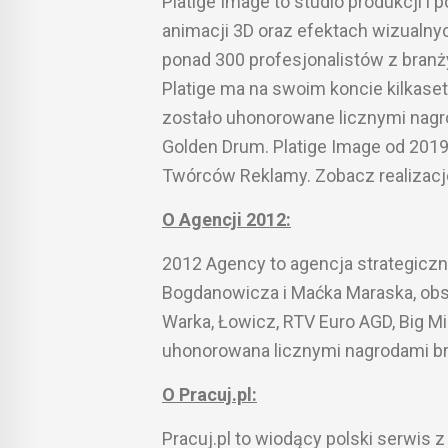
Platige Image to studio produkcji i 
animacji 3D oraz efektach wizualnych
ponad 300 profesjonalistów z branży
Platige ma na swoim koncie kilkaset 
zostało uhonorowane licznymi nagrod
Golden Drum. Platige Image od 2019
Twórców Reklamy. Zobacz realizacj
O Agencji 2012:
2012 Agency to agencja strategicz
Bogdanowicza i Maćka Maraska, obsł
Warka, Łowicz, RTV Euro AGD, Big Mi
uhonorowana licznymi nagrodami bra
O Pracuj.pl:
Pracuj.pl to wiodący polski serwis 