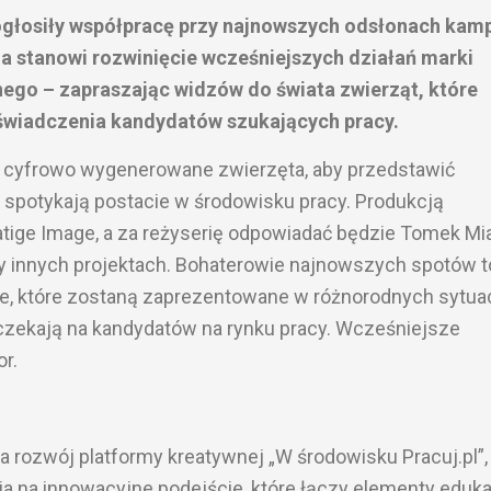
ogłosiły współpracę przy najnowszych odsłonach kamp
a stanowi rozwinięcie wcześniejszych działań marki
jnego – zapraszając widzów do świata zwierząt, które
oświadczenia kandydatów szukających pracy.
 cyfrowo wygenerowane zwierzęta, aby przedstawić
e spotykają postacie w środowisku pracy. Produkcją
tige Image, a za reżyserię odpowiadać będzie Tomek Mi
zy innych projektach. Bohaterowie najnowszych spotów t
e, które zostaną zaprezentowane w różnorodnych sytua
czekają na kandydatów na rynku pracy. Wcześniejsze
or.
 rozwój platformy kreatywnej „W środowisku Pracuj.pl”,
wia na innowacyjne podejście, które łączy elementy eduk