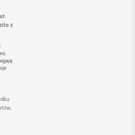
ut
iło z
i
mi.
iegają
oje
adku
stów,