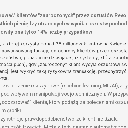
arować" klientów "zauroczonych" przez oszustów Revol
stkich pieniędzy utraconych w wyniku oszustw pochodz
nowiły one tylko 14% liczby przypadków
, z której korzysta ponad 35 milionów klientów na świecie 
 zaawansowaną funkcję do ochrony klientów przed oszusta
zeństwa, ponad inne działające już systemy, która zapob
ości push), gdy „zauroczony” klient wysyła oszustowi sw
gencji jest wykryć taką ryzykowną transakcję, przechytrzyć
nta.
 tzw. uczenie maszynowe (machine learning, ML/AI), aby
ała pod wpływem manipulacji socjotechnicznych. W przyp
 „odczarować” klienta, który podążą za poleceniami oszu
im środki.
zy istnieje prawdopodobieństwo, że klient nie działa
ywem osób trzecich. Może wtedy nastąpić automatyczne