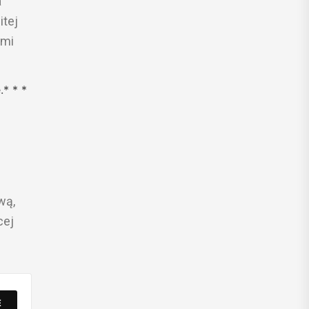
a
itej
ami
.* * *
wą,
cej
E