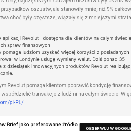
j strony, najczęstszym rodzajem oszustw były oszustw
przypadków oszustw, ale stanowiły mniej niż 9% całkow
twa choć były częstsze, wiązały się z mniejszymi strat
aplikacji Revolut i dostępna dla klientów na całym świecie
kich spraw finansowych
ry pomaga ludziom uzyskać więcej korzyści z posiadanych
erował w Londynie usługę wymiany walut. Dziś ponad 35
a z dziesiątek innowacyjnych produktów Revolut realizując
cznie.
wym Revolut pomaga klientom poprawić kondycję finanso
 współdzielić transakcje z ludźmi na całym świecie. Wię
com/pl-PL/
aw Brief jako preferowane źródło
OBSERWUJ W GOOGL