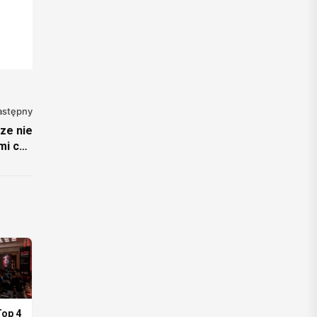
astępny
ze nie
mi cen
a domu
op 4