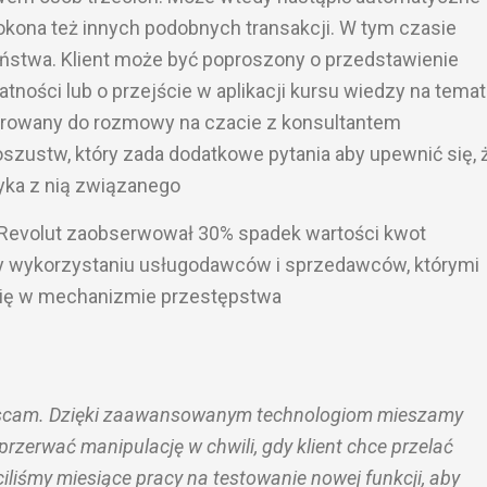
dokona też innych podobnych transakcji. W tym czasie
ństwa. Klient może być poproszony o przedstawienie
tności lub o przejście w aplikacji kursu wiedzy na temat
erowany do rozmowy na czacie z konsultantem
zustw, który zada dodatkowe pytania aby upewnić się, 
zyka z nią związanego
 Revolut zaobserwował 30% spadek wartości kwot
y wykorzystaniu usługodawców i sprzedawców, którymi
się w mechanizmie przestępstwa
I-scam. Dzięki zaawansowanym technologiom mieszamy
przerwać manipulację w chwili, gdy klient chce przelać
iliśmy miesiące pracy na testowanie nowej funkcji, aby