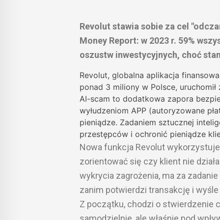
Revolut stawia sobie za cel "odcz
Money Report: w 2023 r. 59% wszy
oszustw inwestycyjnych, choć sta
Revolut, globalna aplikacja finansowa
ponad 3 miliony w Polsce, uruchomił
AI-scam to dodatkowa zapora bezpiec
wyłudzeniom APP (autoryzowane płatn
pieniądze. Zadaniem sztucznej inteli
przestępców i ochronić pieniądze klie
Nowa funkcja Revolut wykorzystuje
zorientować się czy klient nie dzi
wykrycia zagrożenia, ma za zadanie
zanim potwierdzi transakcję i wyśle 
Z początku, chodzi o stwierdzenie c
samodzielnie, ale właśnie pod wpł