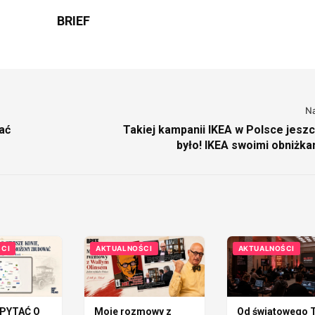
BRIEF
N
ać
Takiej kampanii IKEA w Polsce jeszc
było! IKEA swoimi obniżka
przywraca radość z urządzani
CI
AKTUALNOŚCI
AKTUALNOŚCI
PYTAĆ O
Moje rozmowy z
Od światowego T