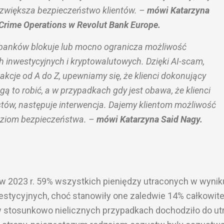
 zwiększa bezpieczeństwo klientów. –
mówi Katarzyna
 Crime Operations w Revolut Bank Europe.
 banków blokuje lub mocno ogranicza możliwość
h inwestycyjnych i kryptowalutowych. Dzięki AI-scam,
akcje od A do Z, upewniamy się, że klienci dokonujący
ą to robić, a w przypadkach gdy jest obawa, że klienci
tów, następuje interwencja. Dajemy klientom możliwość
oziom bezpieczeństwa. –
mówi Katarzyna Said Nagy.
 w 2023 r. 59% wszystkich pieniędzy utraconych w wynik
stycyjnych, choć stanowiły one zaledwie 14% całkowite
w stosunkowo nielicznych przypadkach dochodziło do ut