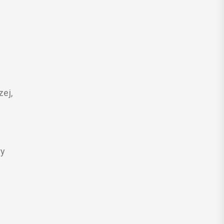
zej,
ry