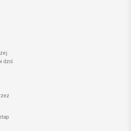
O
zej
i dziś
rzez
etap