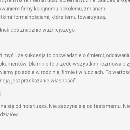
trzyłem na ten temat dość schematycznie. Sukcesja koja
ywaniem firmy kolejnemu pokoleniu, zmianami
tkimi formalnościami, które temu towarzyszą.
dnak coś znacznie ważniejszego.
zi myśli, że sukcesja to opowiadanie o śmierci, oddawani
dokumentów. Dla mnie to przede wszystkim rozmowa o ży
iamy po sobie w rodzinie, firmie i w ludziach. To wartośc
cją jest przekazanie własności”.
j.
na się od notariusza. Nie zaczyna się od testamentu. Ni
działów.