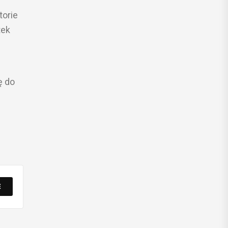
torie
tek
ę do
E