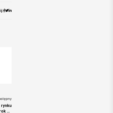
j:
astępny
a rynku
rok do