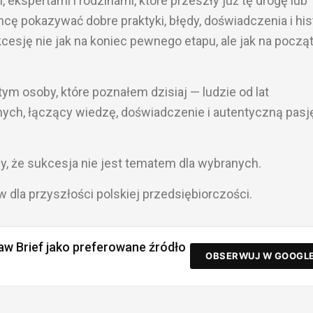
ekspertami i rodzinami, które przeszły już tę drogę lub
hcę pokazywać dobre praktyki, błędy, doświadczenia i his
sukcesję nie jak na koniec pewnego etapu, ale jak na począ
ym osoby, które poznałem dzisiaj — ludzie od lat
ych, łączący wiedzę, doświadczenie i autentyczną pasj
y, że sukcesja nie jest tematem dla wybranych.
 dla przyszłości polskiej przedsiębiorczości.
aw Brief jako preferowane źródło
OBSERWUJ W GOOGL