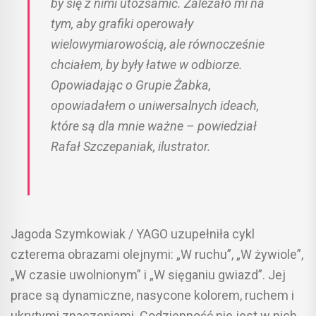
by się z nimi utożsamić. Zależało mi na
tym, aby grafiki operowały
wielowymiarowością, ale równocześnie
chciałem, by były łatwe w odbiorze.
Opowiadając o Grupie Żabka,
opowiadałem o uniwersalnych ideach,
które są dla mnie ważne – powiedział
Rafał Szczepaniak, ilustrator.
Jagoda Szymkowiak / YAGO uzupełniła cykl
czterema obrazami olejnymi: „W ruchu”, „W żywiole”,
„W czasie uwolnionym” i „W sięganiu gwiazd”. Jej
prace są dynamiczne, nasycone kolorem, ruchem i
ukrytymi znaczeniami. Codzienność nie jest w nich