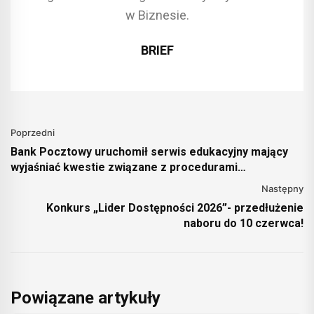
w Biznesie.
BRIEF
Poprzedni
Bank Pocztowy uruchomił serwis edukacyjny mający
wyjaśniać kwestie związane z procedurami
dotyczącymi przeciwdziałania praniu pieniędzy (AML).
Następny
Chcemy pomóc klientom zrozumieć, dlaczego Bank
Konkurs „Lider Dostępności 2026”- przedłużenie
pyta m. in. o źródło dochodów
naboru do 10 czerwca!
Powiązane artykuły