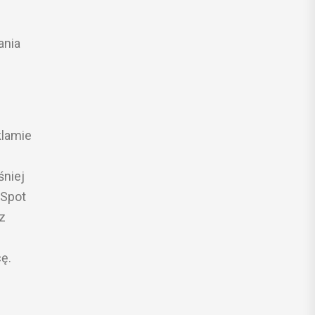
ania
klamie
śniej
 Spot
z
ę.