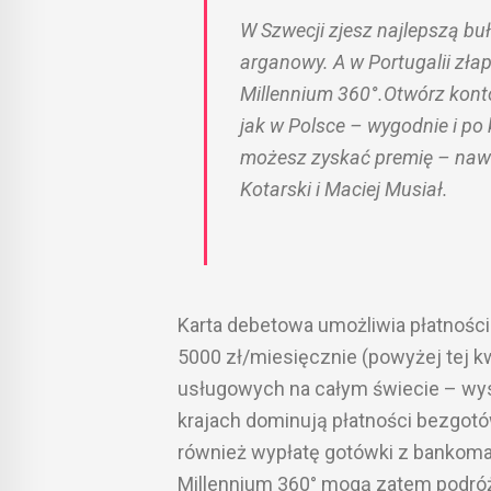
W Szwecji zjesz najlepszą bu
arganowy. A w Portugalii zła
Millennium 360°.Otwórz konto
jak w Polsce – wygodnie i po
możesz zyskać premię – nawe
Kotarski i Maciej Musiał.
Karta debetowa umożliwia płatnośc
5000 zł/miesięcznie (powyżej tej k
usługowych na całym świecie – wyst
krajach dominują płatności bezgotó
również wypłatę gotówki z bankoma
Millennium 360° mogą zatem podróż