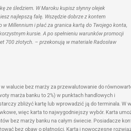
łkę ze śledziem. W Maroku kupisz słynny olejek
piesz najlepszą falę. Wszędzie dobrze z kontem
 w Millennium i płać za granica kartą do Twojego konta,
 korzystnym kursie. A po spełnieniu warunków promocji
t 700 złotych. – przekonują w materiale Radosław
i w walucie bez marży za przewalutowanie do równowart
woty marża banku to 2%) w punktach handlowych i
arczy zbliżyć kartę lub wprowadzić ją do terminala. W w
wkowe, więc karta to najwygodniejszy wybór. Karta umoż
tów bez marży banku na całym świecie. Posiadacze kon
ować bez obaw o płatności. Karta i nowoczesne rozwią