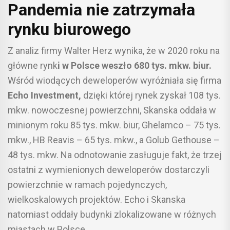
Pandemia nie zatrzymała
rynku biurowego
Z analiz firmy Walter Herz wynika, że w 2020 roku na
główne rynk
i w Polsce weszło 680 tys. mkw. biur.
Wśród wiodących deweloperów wyróżniała się firma
Echo Investment,
dzięki której rynek zyskał 108 tys.
mkw. nowoczesnej powierzchni, Skanska oddała w
minionym roku 85 tys. mkw. biur, Ghelamco – 75 tys.
mkw., HB Reavis – 65 tys. mkw., a Golub Gethouse –
48 tys. mkw. Na odnotowanie zasługuje fakt, że trzej
ostatni z wymienionych deweloperów dostarczyli
powierzchnie w ramach pojedynczych,
wielkoskalowych projektów. Echo i Skanska
natomiast oddały budynki zlokalizowane w różnych
miastach w Polsce.