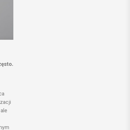
zęsto.
ca
zacji
ale
wnym