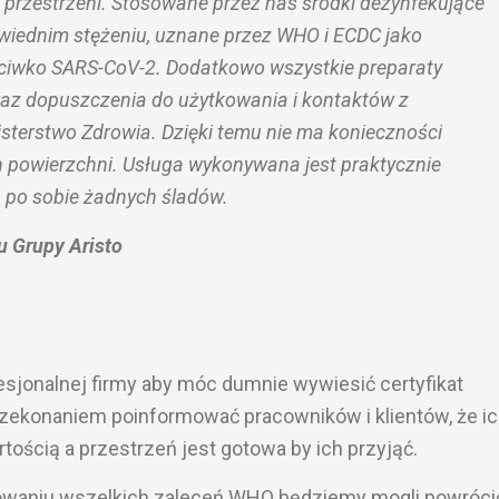
 przestrzeni. Stosowane przez nas środki dezynfekujące
wiednim stężeniu, uznane przez WHO i ECDC jako
eciwko SARS-CoV-2. Dodatkowo wszystkie preparaty
raz dopuszczenia do użytkowania i kontaktów z
sterstwo Zdrowia. Dzięki temu nie ma konieczności
powierzchni. Usługa wykonywana jest praktycznie
a po sobie żadnych śladów.
 Grupy Aristo
esjonalnej firmy aby móc dumnie wywiesić certyfikat
zekonaniem poinformować pracowników i klientów, że i
ością a przestrzeń jest gotowa by ich przyjąć.
howaniu wszelkich zaleceń WHO będziemy mogli powróci