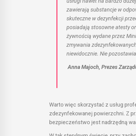
usługi nawet na bardzo dużej
zawierają substancje w odpo
skuteczne w dezynfekcji prz
posiadają stosowne atesty o
żywnością wydane przez Mini
zmywania zdezynfekowanych 
niewidocznie. Nie pozostawi
Anna Majoch, Prezes Zarządu
Warto więc skorzystać z usług prof
zdezynfekowanej powierzchni. Z pr
bezpieczeństwo jest nadrzędną wart
W tak sterylnym świecie, przy zac