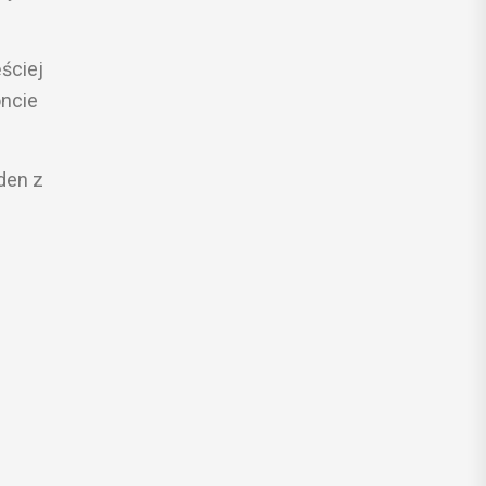
ściej
oncie
den z