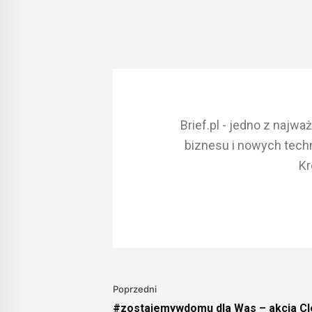
Brief.pl - jedno z najw
biznesu i nowych techn
Kr
Poprzedni
#zostajemywdomu dla Was – akcja Cl