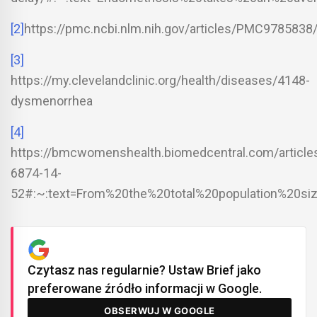
[2]
https://pmc.ncbi.nlm.nih.gov/articles/PMC978
[3]
https://my.clevelandclinic.org/health/diseases/4148-
dysmenorrhea
[4]
https://bmcwomenshealth.biomedcentral.com/article
6874-14-
52#:~:text=From%20the%20total%20population%20s
Czytasz nas regularnie? Ustaw Brief jako
preferowane źródło informacji w Google.
OBSERWUJ W GOOGLE