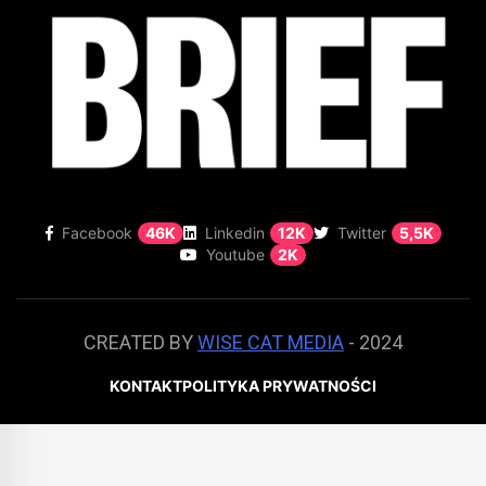
Facebook
46K
Linkedin
12K
Twitter
5,5K
Youtube
2K
CREATED BY
WISE CAT MEDIA
- 2024
KONTAKT
POLITYKA PRYWATNOŚCI