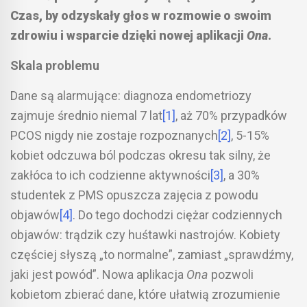
Czas, by odzyskały głos w rozmowie o swoim
zdrowiu i wsparcie dzięki nowej aplikacji
Ona
.
Skala problemu
Dane są alarmujące: diagnoza endometriozy
zajmuje średnio niemal 7 lat
[1]
, aż 70% przypadków
PCOS nigdy nie zostaje rozpoznanych
[2]
, 5-15%
kobiet odczuwa ból podczas okresu tak silny, że
zakłóca to ich codzienne aktywności
[3]
, a 30%
studentek z PMS opuszcza zajęcia z powodu
objawów
[4]
. Do tego dochodzi ciężar codziennych
objawów: trądzik czy huśtawki nastrojów. Kobiety
częściej słyszą „to normalne”, zamiast „sprawdźmy,
jaki jest powód”. Nowa aplikacja
Ona
pozwoli
kobietom zbierać dane, które ułatwią zrozumienie