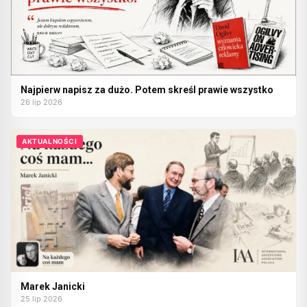
Najpierw napisz za dużo. Potem skreśl prawie wszystko
26 lip 2026
AKTUALNOŚCI
Marek Janicki
25 lip 2026