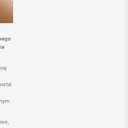
owego
ie
się
ortal
lnym.
iwe,