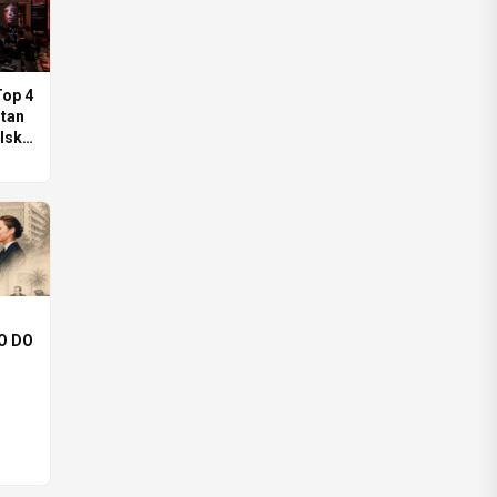
op 4
itan
lski
O DO
ARÓW