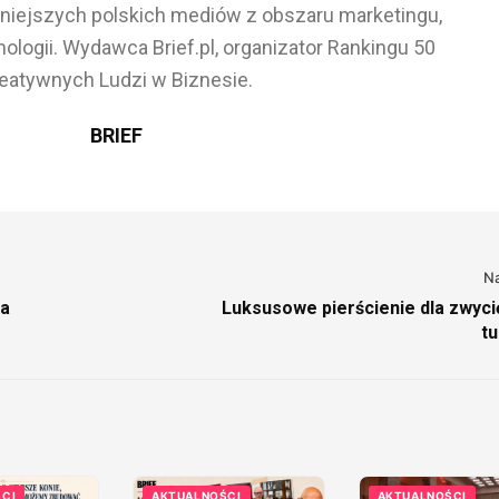
ażniejszych polskich mediów z obszaru marketingu,
ologii. Wydawca Brief.pl, organizator Rankingu 50
eatywnych Ludzi w Biznesie.
BRIEF
N
ka
Luksusowe pierścienie dla zwyc
tu
CI
AKTUALNOŚCI
AKTUALNOŚCI