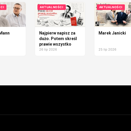
CI
AKTUALNOŚCI
AKTUALNOŚCI
 Mann
Najpierw napisz za
Marek Janicki
dużo. Potem skreśl
prawie wszystko
26 lip 2026
25 lip 2026