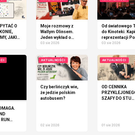
PYTAĆ O
Moje rozmowy z
Od światowego T
KONIE,
Wallym Olinsem.
do Kinoteki. Kap
Y, JAKI
Jeden wykład o
reprezentacji Po
ÓD
Polsce
03 sie 2026
tworzy WARSAW
03 sie 2026
GLITCH 2026
AĆ
CI
AKTUALNOŚCI
AKTUALNOŚCI
Czy berlińczyk wie,
OD CENNIKA
że jedzie polskim
PRZYKLEJONEG
autobusem?
SZAFY DO STU
MILIONÓW DOL
OMAGA.
AND
 RUN
UDZI I
02 sie 2026
01 sie 2026