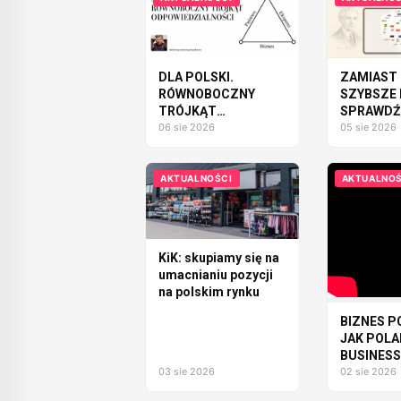
DLA POLSKI.
ZAMIAST 
RÓWNOBOCZNY
SZYBSZE 
TRÓJKĄT
SPRAWDŹM
ODPOWIEDZIALNOŚCI
06 sie 2026
SAMOCH
05 sie 2026
MOŻEMY
ZBUDOW
AKTUALNOŚCI
AKTUALNOŚ
KiK: skupiamy się na
umacnianiu pozycji
na polskim rynku
BIZNES P
JAK POL
BUSINESS
03 sie 2026
ZMIENIA L
02 sie 2026
FIRMY