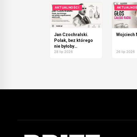
AKTUALNOŚCI
AKTUALNOŚ
Jan Czochralski.
Wojciech
Polak, bez którego
nie byłoby
współczesnej
28 lip 2026
26 lip 2026
elektroniki