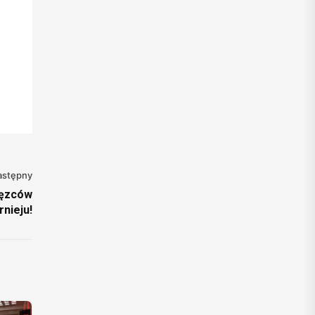
astępny
ięzców
rnieju!