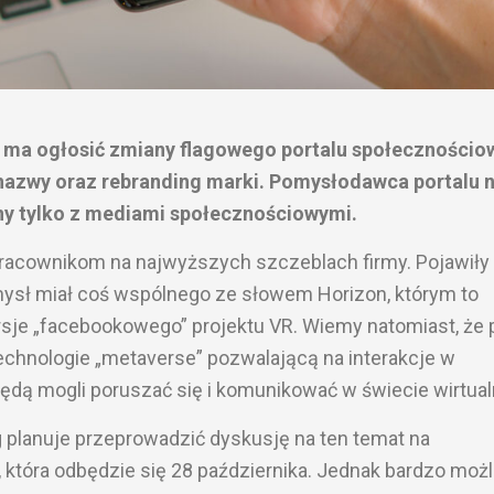
i ma ogłosić zmiany flagowego portalu społeczności
nazwy oraz rebranding marki. Pomysłodawca portalu n
ony tylko z mediami społecznościowymi.
racownikom na najwyższych szczeblach firmy. Pojawiły 
mysł miał coś wspólnego ze słowem Horizon, którym to
sje „facebookowego” projektu VR. Wiemy natomiast, że p
echnologie „metaverse” pozwalającą na interakcje w
 będą mogli poruszać się i komunikować w świecie wirtua
 planuje przeprowadzić dyskusję na ten temat na
 która odbędzie się 28 października. Jednak bardzo możl