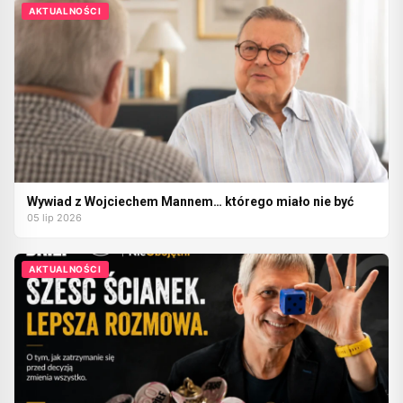
AKTUALNOŚCI
Wywiad z Wojciechem Mannem… którego miało nie być
05 lip 2026
AKTUALNOŚCI