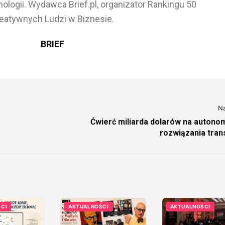
ologii. Wydawca Brief.pl, organizator Rankingu 50
eatywnych Ludzi w Biznesie.
BRIEF
N
Ćwierć miliarda dolarów na autono
rozwiązania tran
CI
AKTUALNOŚCI
AKTUALNOŚCI