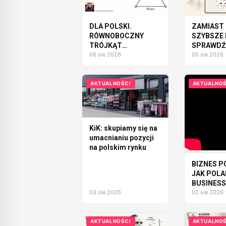
DLA POLSKI.
ZAMIAST 
RÓWNOBOCZNY
SZYBSZE 
TRÓJKĄT
SPRAWDŹM
ODPOWIEDZIALNOŚCI
06 sie 2026
SAMOCH
05 sie 2026
MOŻEMY
ZBUDOW
AKTUALNOŚCI
AKTUALNOŚ
KiK: skupiamy się na
umacnianiu pozycji
na polskim rynku
BIZNES P
JAK POL
BUSINESS
03 sie 2026
ZMIENIA L
02 sie 2026
FIRMY
AKTUALNOŚCI
AKTUALNOŚ