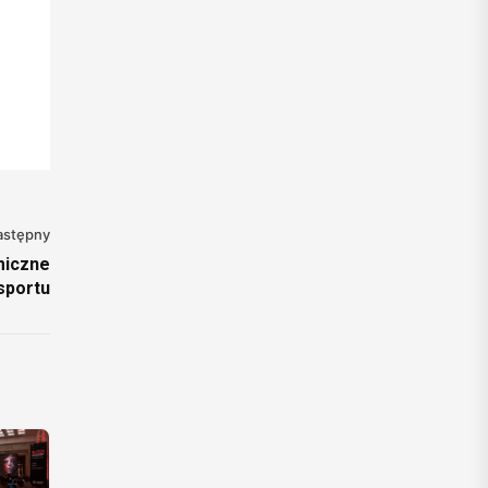
astępny
miczne
sportu