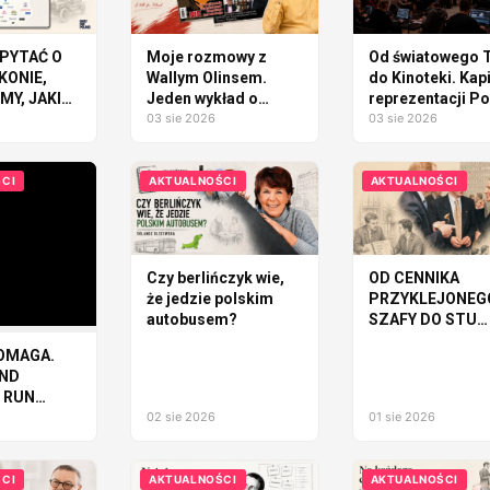
PYTAĆ O
Moje rozmowy z
Od światowego T
KONIE,
Wallym Olinsem.
do Kinoteki. Kap
Y, JAKI
Jeden wykład o
reprezentacji Po
ÓD
Polsce
03 sie 2026
tworzy WARSAW
03 sie 2026
GLITCH 2026
AĆ
CI
AKTUALNOŚCI
AKTUALNOŚCI
Czy berlińczyk wie,
OD CENNIKA
że jedzie polskim
PRZYKLEJONEG
autobusem?
SZAFY DO STU
MILIONÓW DOL
OMAGA.
AND
 RUN
UDZI I
02 sie 2026
01 sie 2026
CI
AKTUALNOŚCI
AKTUALNOŚCI