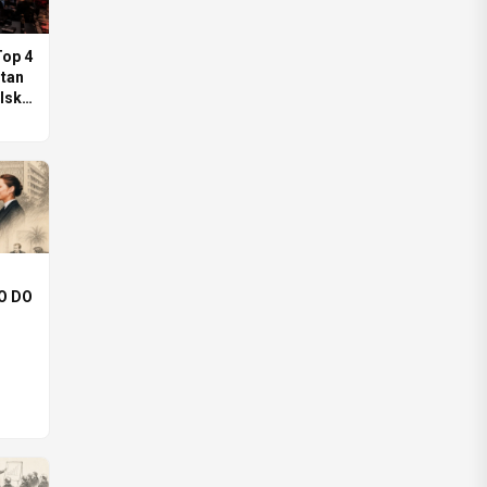
op 4
itan
lski
O DO
ARÓW