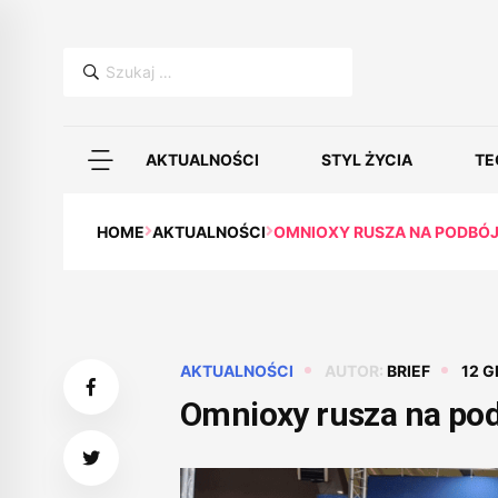
Szukaj:
AKTUALNOŚCI
STYL ŻYCIA
TE
HOME
AKTUALNOŚCI
OMNIOXY RUSZA NA PODBÓJ
AKTUALNOŚCI
AUTOR:
BRIEF
12 G
Omnioxy rusza na pod