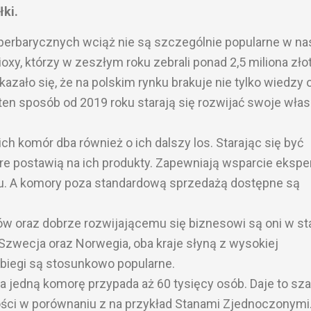
łki.
perbarycznych wciąż nie są szczególnie popularne w n
ioxy, którzy w zeszłym roku zebrali ponad 2,5 miliona zło
zało się, że na polskim rynku brakuje nie tylko wiedzy 
 ten sposób od 2019 roku starają się rozwijać swoje wła
h komór dba również o ich dalszy los. Starając się być
re postawią na ich produkty. Zapewniają wsparcie eksp
ktu. A komory poza standardową sprzedażą dostępne są
ów oraz dobrze rozwijającemu się biznesowi są oni w st
Szwecja oraz Norwegia, oba kraje słyną z wysokiej
biegi są stosunkowo popularne.
na jedną komorę przypada aż 60 tysięcy osób. Daje to sz
ości w porównaniu z na przykład Stanami Zjednoczonymi