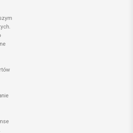
aszym
tych.
o
sne
ertów
anie
anse
.