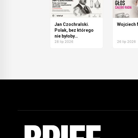
Jan Czochralski.
Wojciech
Polak, bez którego
nie byłoby
współczesnej
28 lip 2026
26 lip 2026
elektroniki