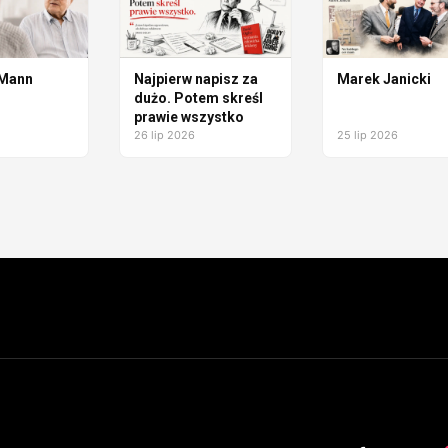
 Mann
Najpierw napisz za
Marek Janicki
dużo. Potem skreśl
prawie wszystko
26 lip 2026
25 lip 2026