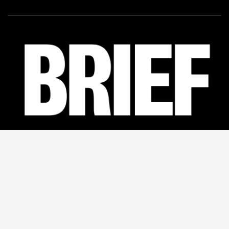
Facebook
46K
Linkedin
12K
Twitter
5,5K
Youtube
2K
CREATED BY
WISE CAT MEDIA
- 2024
KONTAKT
POLITYKA PRYWATNOŚCI