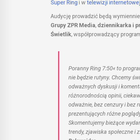
Super Ring
i w
telewizji internetow
Audycję prowadzić będą wymienni
Grupy ZPR Media
,
dziennikarka i 
Świetlik
, współprowadzący program 
Poranny Ring 7:50« to progra
nie będzie rutyny. Chcemy świ
odważnych dyskusji i koment
różnorodnością opinii, ciek
odważnie, bez cenzury i bez 
prezentujących różne poglądy 
Skomentujemy bieżące wydarze
trendy, zjawiska społeczne i