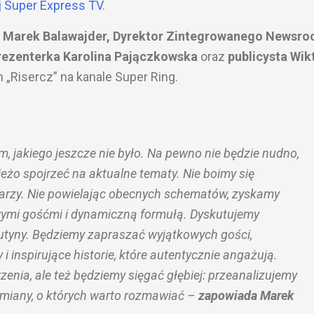
ej Super Express TV
.
e
Marek Balawajder, Dyrektor Zintegrowanego Newsr
prezenterka Karolina Pajączkowska
oraz
publicysta Wik
„Risercz” na kanale Super Ring.
m, jakiego jeszcze nie było. Na pewno nie będzie nudno,
eżo spojrzeć na aktualne tematy. Nie boimy się
arzy. Nie powielając obecnych schematów, zyskamy
awymi gośćmi i dynamiczną formułą. Dyskutujemy
rutyny. Będziemy zapraszać wyjątkowych gości,
i inspirujące historie, które autentycznie angażują.
nia, ale też będziemy sięgać głębiej: przeanalizujemy
 zmiany, o których warto rozmawiać –
zapowiada Marek