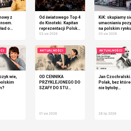
mowy z
Od światowego Top 4
KiK: skupiamy si
insem.
do Kinoteki. Kapitan
umacnianiu pozy
ład o
reprezentacji Polski
na polskim rynk
tworzy WARSAW
03 sie 2026
03 sie 2026
GLITCH 2026
CI
AKTUALNOŚCI
AKTUALNOŚCI
czyk wie,
OD CENNIKA
Jan Czochralski
polskim
PRZYKLEJONEGO DO
Polak, bez któr
m?
SZAFY DO STU
nie byłoby
MILIONÓW DOLARÓW
współczesnej
elektroniki
01 sie 2026
28 lip 2026