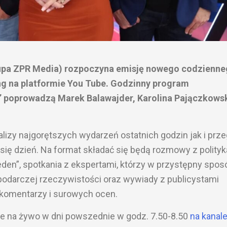
Grupa ZPR Media) rozpoczyna emisję nowego codzienn
ng na platformie You Tube. Godzinny program
0” poprowadzą Marek Balawajder, Karolina Pajączkowsk
lizy najgorętszych wydarzeń ostatnich godzin jak i prze
się dzień. Na format składać się będą rozmowy z polityk
eden”, spotkania z ekspertami, którzy w przystępny spos
spodarczej rzeczywistości oraz wywiady z publicystami
komentarzy i surowych ocen.
ie na żywo w dni powszednie w godz. 7.50-8.50
na kanal