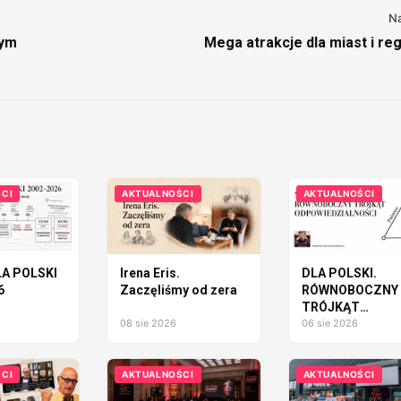
N
zym
Mega atrakcje dla miast i re
CI
AKTUALNOŚCI
AKTUALNOŚCI
A POLSKI
Irena Eris.
DLA POLSKI.
6
Zaczęliśmy od zera
RÓWNOBOCZNY
TRÓJKĄT
08 sie 2026
ODPOWIEDZIAL
06 sie 2026
CI
AKTUALNOŚCI
AKTUALNOŚCI