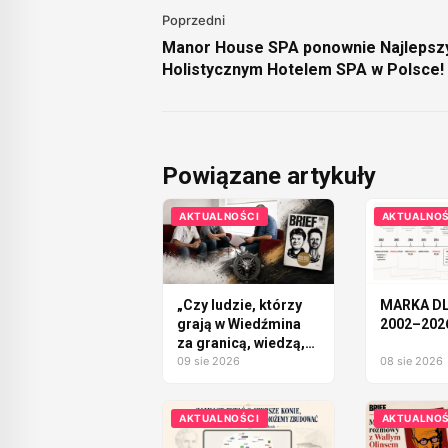
Poprzedni
Manor House SPA ponownie Najleps
Holistycznym Hotelem SPA w Polsce!
Powiązane artykuły
AKTUALNOŚCI
AKTUALNOŚ
„Czy ludzie, którzy
MARKA DL
grają w Wiedźmina
2002–202
za granicą, wiedzą,
że to jest polski
09 sie 2026
08 sie 2026
produkt?”
AKTUALNOŚCI
AKTUALNOŚ