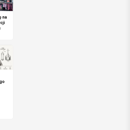
ę na
cji
u
.
ego