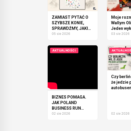
ZAMIAST PYTAĆ O
Moje roz
SZYBSZE KONIE,
Wallym Ol
SPRAWDŹMY, JAKI
Jeden wyk
SAMOCHÓD
05 sie 2026
Polsce
03 sie 2026
MOŻEMY
ZBUDOWAĆ
AKTUALNOŚCI
AKTUALNOŚ
Czy berliń
że jedzie 
autobuse
BIZNES POMAGA.
JAK POLAND
BUSINESS RUN
ZMIENIA LUDZI I
02 sie 2026
02 sie 2026
FIRMY