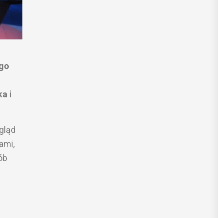
ego
a i
gląd
ami,
ób
e