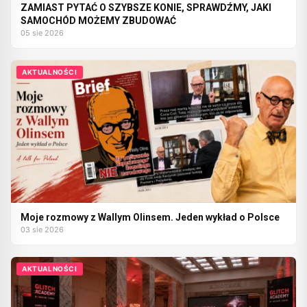
ZAMIAST PYTAĆ O SZYBSZE KONIE, SPRAWDŹMY, JAKI
SAMOCHÓD MOŻEMY ZBUDOWAĆ
05 sie 2026
AKTUALNOŚCI
Moje rozmowy z Wallym Olinsem. Jeden wykład o Polsce
03 sie 2026
AKTUALNOŚCI