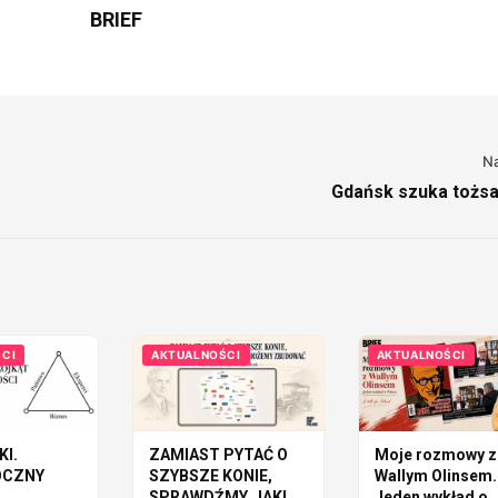
BRIEF
N
Gdańsk szuka tożs
CI
AKTUALNOŚCI
AKTUALNOŚCI
KI.
ZAMIAST PYTAĆ O
Moje rozmowy z
OCZNY
SZYBSZE KONIE,
Wallym Olinsem.
SPRAWDŹMY, JAKI
Jeden wykład o