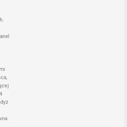
h.
anel
ymi
ca,
ącej
4
gdyż
ywna