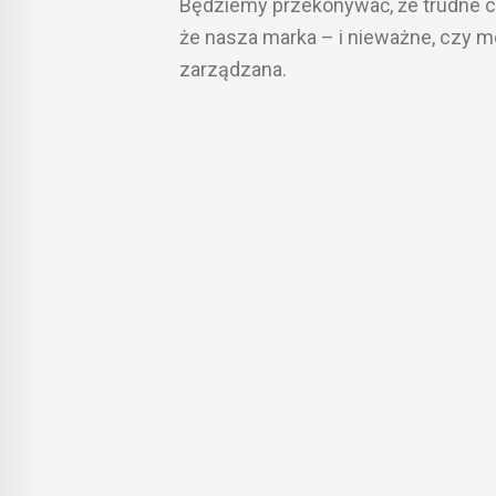
Będziemy przekonywać, że trudne cz
że nasza marka – i nieważne, czy mo
zarządzana.