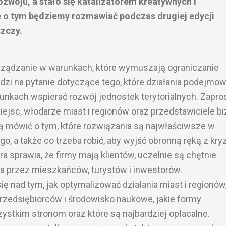
woju, a stało się katalizatorem kreatywnych i
 o tym będziemy rozmawiać podczas drugiej edycji
zczy.
arządzanie w warunkach, które wymuszają ograniczanie
i na pytanie dotyczące tego, które działania podejmow
nkach wspierać rozwój jednostek terytorialnych. Zapro
iejsc, włodarze miast i regionów oraz przedstawiciele b
ędą mówić o tym, które rozwiązania są najwłaściwsze w
, a także co trzeba robić, aby wyjść obronną ręką z kry
ra sprawia, że firmy mają klientów, uczelnie są chętnie
a przez mieszkańców, turystów i inwestorów.
 nad tym, jak optymalizować działania miast i regionów
przedsiębiorców i środowisko naukowe, jakie formy
stkim stronom oraz które są najbardziej opłacalne.