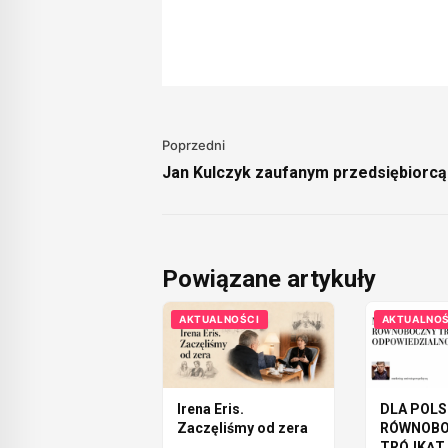
Poprzedni
Jan Kulczyk zaufanym przedsiębiorcą
Powiązane artykuły
AKTUALNOŚCI
AKTUALNOŚ
Irena Eris.
DLA POLS
Zaczęliśmy od zera
RÓWNOB
TRÓJKĄT