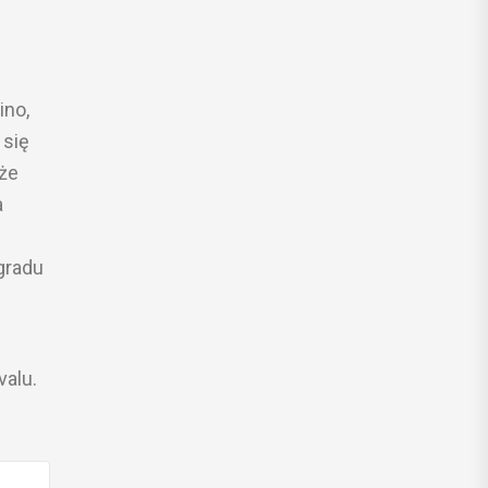
ino,
 się
kże
a
gradu
valu.