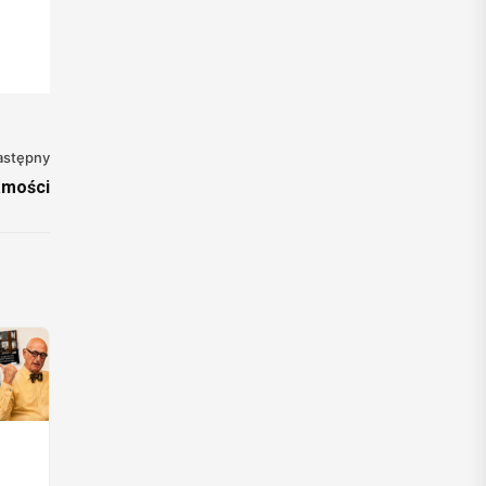
astępny
amości