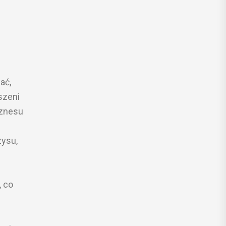
ać,
szeni
iznesu
zysu,
, co