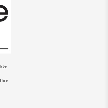
akże
w
które