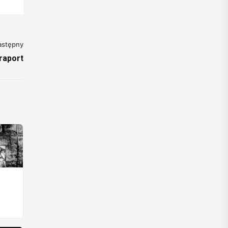
astępny
raport