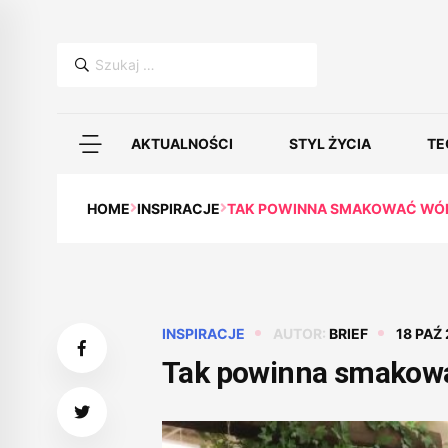
Szukaj:
AKTUALNOŚCI
STYL ŻYCIA
TE
HOME
INSPIRACJE
TAK POWINNA SMAKOWAĆ WÓDK
INSPIRACJE
AUTOR:
BRIEF
18 PAŹ
Tak powinna smakowa