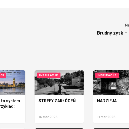
N
Brudny zysk – 
CI
INSPIRACJE
INSPIRACJE
 to system
STREFY ZAKŁÓCEŃ
NADZIEJA
rzykład:
16 mar 2026
11 mar 2026