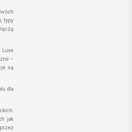
 dwóch
, typy
 łączą
e Luxe
czne –
cje są
lu dla
ckich.
ch jak
 przez