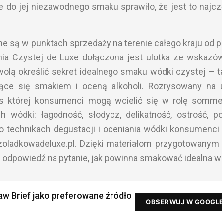
 do jej niezawodnego smaku sprawiło, że jest to najcz
e są w punktach sprzedaży na terenie całego kraju od 
ia Czystej de Luxe dołączona jest ulotka ze wskazó
ą określić sekret idealnego smaku wódki czystej – ta
ce się smakiem i oceną alkoholi. Rozrysowany na 
s której konsumenci mogą wcielić się w rolę sommel
 wódki: łagodność, słodycz, delikatność, ostrość, 
j o technikach degustacji i oceniania wódki konsumenc
zoladkowadeluxe.pl. Dzięki materiałom przygotowanym
 odpowiedź na pytanie, jak powinna smakować idealna w
aw Brief jako preferowane źródło
OBSERWUJ W GOOGL