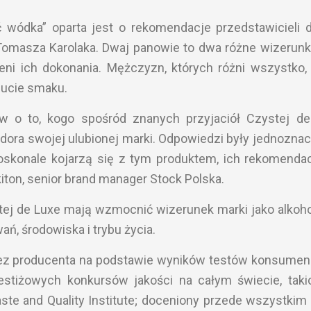
wódka” oparta jest o rekomendacje przedstawicieli
Tomasza Karolaka. Dwaj panowie to dwa różne wizerunki
ceni ich dokonania. Mężczyzn, których różni wszystko,
zucie smaku.
 o to, kogo spośród znanych przyjaciół Czystej d
sadora swojej ulubionej marki. Odpowiedzi były jednozna
oskonale kojarzą się z tym produktem, ich rekomenda
ton, senior brand manager Stock Polska.
 de Luxe mają wzmocnić wizerunek marki jako alkoho
ań, środowiska i trybu życia.
ez producenta na podstawie wyników testów konsumen
estiżowych konkursów jakości na całym świecie, taki
aste and Quality Institute; doceniony przede wszystkim