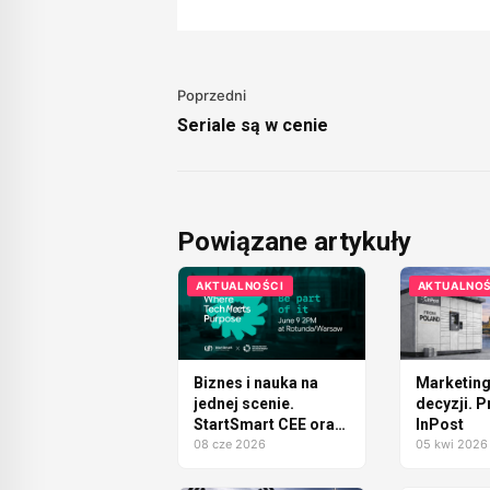
Poprzedni
Seriale są w cenie
Powiązane artykuły
AKTUALNOŚCI
AKTUALNOŚ
Biznes i nauka na
Marketing
jednej scenie.
decyzji. P
StartSmart CEE oraz
InPost
Uniwersytet SWPS
08 cze 2026
05 kwi 2026
ogłaszają wspólny
Demo Day w