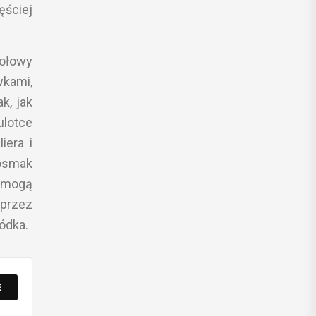
ęściej
połowy
wkami,
k, jak
ulotce
iera i
posmak
i mogą
 przez
ódka.
E