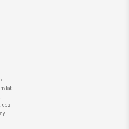
h
m lat
j
a coś
śmy