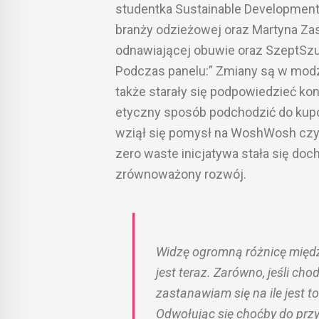
studentka Sustainable Development
branży odzieżowej oraz Martyna Za
odnawiającej obuwie oraz SzeptSzu
Podczas panelu:” Zmiany są w modz
także starały się podpowiedzieć k
etyczny sposób podchodzić do kupo
wziął się pomysł na WoshWosh czyli 
zero waste inicjatywa stała się d
zrównoważony rozwój.
Widzę ogromną różnicę między
jest teraz. Zarówno, jeśli cho
zastanawiam się na ile jest 
Odwołując się choćby do prz