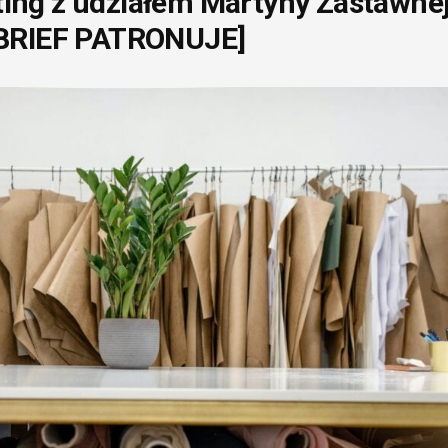
ng z udziałem Martyny Zastawnej
[BRIEF PATRONUJE]