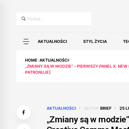
Szukaj:
AKTUALNOŚCI
STYL ŻYCIA
TE
HOME
AKTUALNOŚCI
„ZMIANY SĄ W MODZIE” – PIERWSZY PANEL X. NE
PATRONUJE]
AKTUALNOŚCI
AUTOR:
BRIEF
25 L
„Zmiany są w modzie”