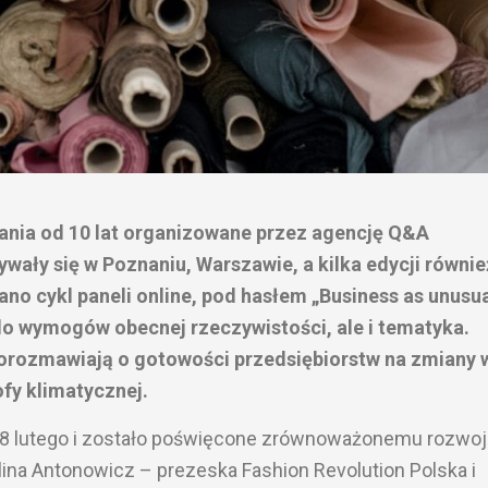
ania od 10 lat organizowane przez agencję Q&A
ały się w Poznaniu, Warszawie, a kilka edycji równie
no cykl paneli online, pod hasłem „Business as unusua
do wymogów obecnej rzeczywistości, ale i tematyka.
 porozmawiają o gotowości przedsiębiorstw na zmiany 
fy klimatycznej.
ię 8 lutego i zostało poświęcone zrównoważonemu rozwo
lina Antonowicz – prezeska Fashion Revolution Polska i