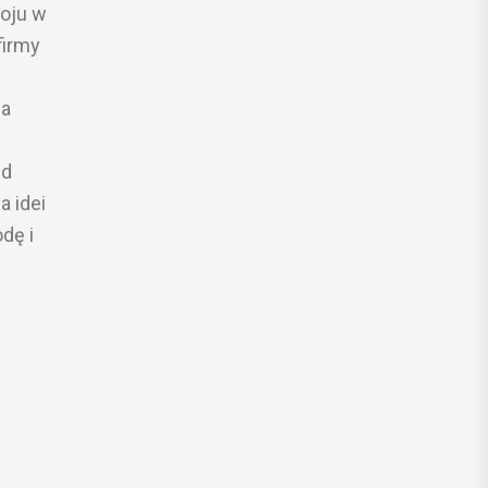
oju w
firmy
 a
ąd
a idei
dę i