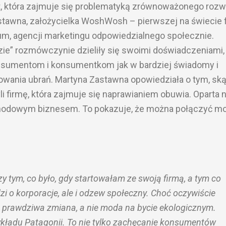
, która zajmuje się problematyką zrównoważonego rozw
stawna, założycielka WoshWosh – pierwszej na świecie 
m, agencji marketingu odpowiedzialnego społecznie.
ie” rozmówczynie dzieliły się swoimi doświadczeniami,
onsumentom i konsumentkom jak w bardziej świadomy i
wania ubrań. Martyna Zastawna opowiedziała o tym, sk
firmę, która zajmuje się naprawianiem obuwia. Oparta n
ochodowym biznesem. To pokazuje, że można połączyć mo
 tym, co było, gdy startowałam ze swoją firmą, a tym co
dzi o korporacje, ale i odzew społeczny. Choć oczywiście
to prawdziwa zmiana, a nie moda na bycie ekologicznym.
ykładu Patagonii. To nie tylko zachęcanie konsumentów