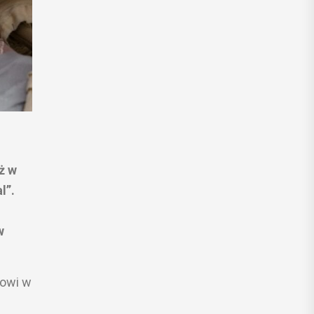
ż w
l”.
w
jowi w