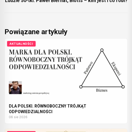
Ludzie 50-tki: Paweł Biernat, Biotts – kim jest i co robi?
Powiązane artykuły
AKTUALNOŚCI
DLA POLSKI. RÓWNOBOCZNY TRÓJKĄT
ODPOWIEDZIALNOŚCI
06 sie 2026