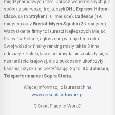
międzynarodowych firm. Oprócz wspomnianych już
spółek z pierwszej trójki, czyli
DHL Express
,
Hilton
i
Cisco
, są to
Stryker
(10. miejsce),
Cadence
(19.
miejsce) oraz
Bristol-Myers Squibb
(25. miejsce).
Wszystkie te firmy to laureaci Najlepszych Miejsc
Pracy™ w Polsce, ogłoszonej w maju tego roku.
Swój wkład w finalny ranking miały także 3 inne
oddziały z Polski, które co prawda nie znalazły się u
nas na liście krajowej, ale z sukcesem ukończyły
badania, uzyskując certyfikację. Są to:
SC Johnson
,
Teleperformance
i
Sopra Steria
.
Więcej informacji o laureatach na
www.greatplacetowork.pl
O Great Place to Work®