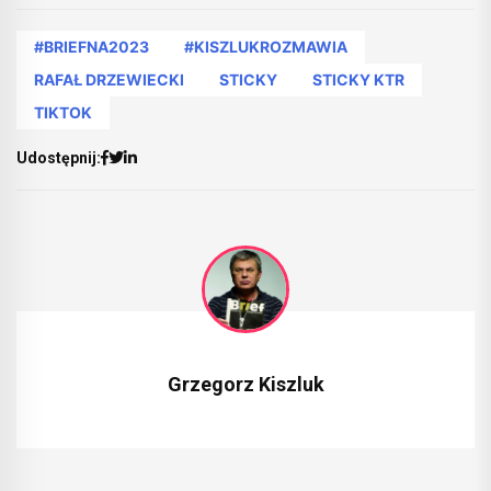
#BRIEFNA2023
#KISZLUKROZMAWIA
RAFAŁ DRZEWIECKI
STICKY
STICKY KTR
TIKTOK
Udostępnij:
Grzegorz Kiszluk