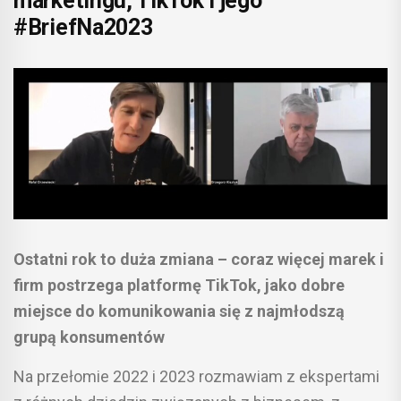
marketingu, TikTok i jego
#BriefNa2023
Ostatni rok to duża zmiana – coraz więcej marek i
firm postrzega platformę TikTok, jako dobre
miejsce do komunikowania się z najmłodszą
grupą konsumentów
Na przełomie 2022 i 2023 rozmawiam z ekspertami