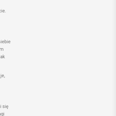
ie.
iebie
am
jak
je,
i się
agi