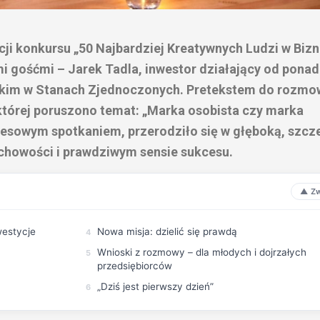
i konkursu „50 Najbardziej Kreatywnych Ludzi w Bizn
i gośćmi – Jarek Tadla, inwestor działający od ponad
skim w Stanach Zjednoczonych. Pretekstem do rozmo
której poruszono temat: „Marka osobista czy marka
nesowym spotkaniem, przerodziło się w głęboką, szcz
uchowości i prawdziwym sensie sukcesu.
westycje
Nowa misja: dzielić się prawdą
Wnioski z rozmowy – dla młodych i dojrzałych
przedsiębiorców
„Dziś jest pierwszy dzień”