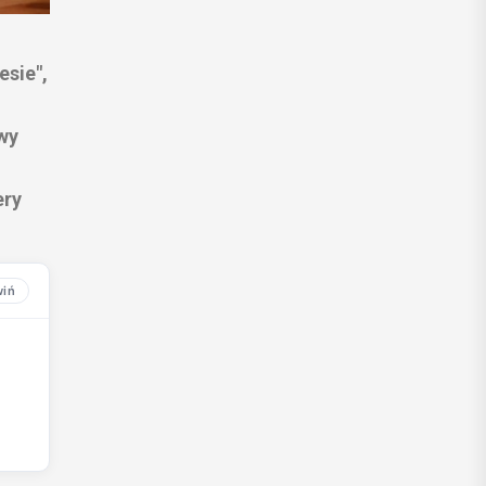
esie",
wy
ery