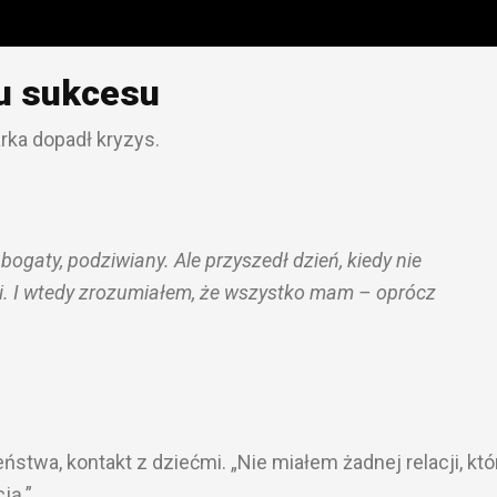
su sukcesu
rka dopadł kryzys.
bogaty, podziwiany. Ale przyszedł dzień, kiedy nie
i. I wtedy zrozumiałem, że wszystko mam – oprócz
ństwa, kontakt z dziećmi. „Nie miałem żadnej relacji, któ
ją.”