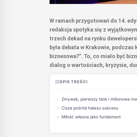
W ramach przygotowań do 14. edycj
redakcja spotyka się z wyjątkowym
trzech dekad na rynku deweloper
była debata w Krakowie, podczas 
biznesowa?". To, co miało być biz
dialog o wartościach, kryzysie, d
SPIS TREŚCI
Zmywak, pierwszy blok i milionowe in
Cisza pośród hałasu sukcesu
Miłość własna jako fundament