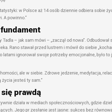
tystyki: w Polsce aż 14 osób dziennie odbiera sobie życ
i. A powinno.”
o fundament
y Tadla – jak sam mówi – „zaczął od nowa”. Odbudował s
ieka. Rano stawał przed lustrem i mówił do siebie „koch
kto latami ignorował swoje potrzeby emocjonalne, było to 
omości, ale w siebie. Zdrowe jedzenie, medytacja, relac
życia jesteś ty sam.”
 się prawdą
ktywnie działa w mediach społecznościowych, gdzie dziel
jących. Jego pr zesłanie jest jasne: sukces bez równow