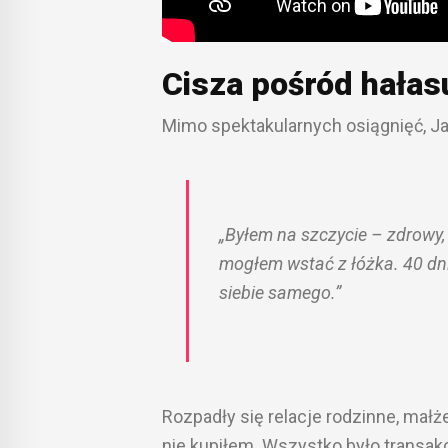
Cisza pośród hała
Mimo spektakularnych osiągnięć, Ja
„Byłem na szczycie – zdrowy, 
mogłem wstać z łóżka. 40 dn
siebie samego.”
Rozpadły się relacje rodzinne, małże
nie kupiłem. Wszystko było transakc